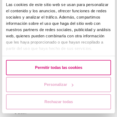
Las cookies de este sitio web se usan para personalizar
COMET Assay:
tecnica di analisi avanzata che
el contenido y los anuncios, ofrecer funciones de redes
consente di rilevare e quantificare con precisione i
sociales y analizar el tráfico. Además, compartimos
danni al DNA.
información sobre el uso que haga del sitio web con
Cosa significa avere un alto livello di
nuestros partners de redes sociales, publicidad y análisis
frammentazione?
web, quienes pueden combinarla con otra información
que les haya proporcionado o que hayan recopilado a
La frammentazione è direttamente correlata alla qualità del
partir del uso que haya hecho de sus servicios.
seme, per cui un risultato elevato indica danni al materiale
genetico degli spermatozoi e, di conseguenza, bassa qualità.
È associata a una riduzione della fertilità naturale e a una
Permitir todas las cookies
diminuzione dei tassi di successo nei trattamenti di
procreazione assistita.
Personalizar
Quali trattamenti o soluzioni esistono per ridurre la
frammentazione del DNA spermatico?
Cambiamenti nello stile di vita:
seguire una dieta sana,
Rechazar todas
ridurre lo stress ed evitare abitudini nocive come fumo
e alcol.