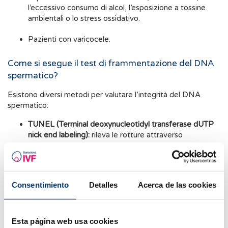
l’eccessivo consumo di alcol, l’esposizione a tossine
ambientali o lo stress ossidativo.
Pazienti con varicocele.
Come si esegue il test di frammentazione del DNA
spermatico?
Esistono diversi metodi per valutare l’integrità del DNA
spermatico:
TUNEL (Terminal deoxynucleotidyl transferase dUTP
nick end labeling):
rileva le rotture attraverso
l’inserimento di nucleotidi marcati.
SCSA (Sperm Chromatin Structure Assay):
utilizza la
citometria a flusso per identificare le aree
Consentimiento
Detalles
Acerca de las cookies
danneggiate.
SCD (Sperm Chromatin Dispersion):
analizza la capacità
di dispersione degli spermatozoi al microscopio.
Esta página web usa cookies