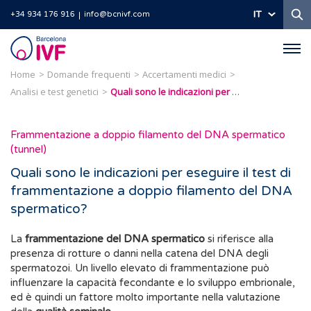
Ri
IT
+34 934 176 916
info@bcnivf.com
Barcelona
IVF
Home
Domande frequenti
Accertamenti medici
Analisi e test genetici
Quali sono le indicazioni per eseguire il test di frammentazione a doppio filamento del DNA spermatico?
Frammentazione a doppio filamento del DNA spermatico
(tunnel)
Quali sono le indicazioni per eseguire il test di
frammentazione a doppio filamento del DNA
spermatico?
La
frammentazione del DNA spermatico
si riferisce alla
presenza di rotture o danni nella catena del DNA degli
spermatozoi. Un livello elevato di frammentazione può
influenzare la capacità fecondante e lo sviluppo embrionale,
ed è quindi un fattore molto importante nella valutazione