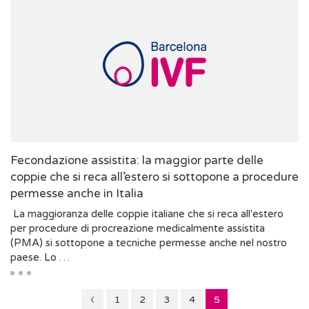
Fecondazione assistita: la maggior parte delle
coppie che si reca all’estero si sottopone a procedure
permesse anche in Italia
La maggioranza delle coppie italiane che si reca all'estero
per procedure di procreazione medicalmente assistita
(PMA) si sottopone a tecniche permesse anche nel nostro
paese. Lo …
Pagina
Pagina
Pagina
Pagina
Pagina
1
2
3
4
5