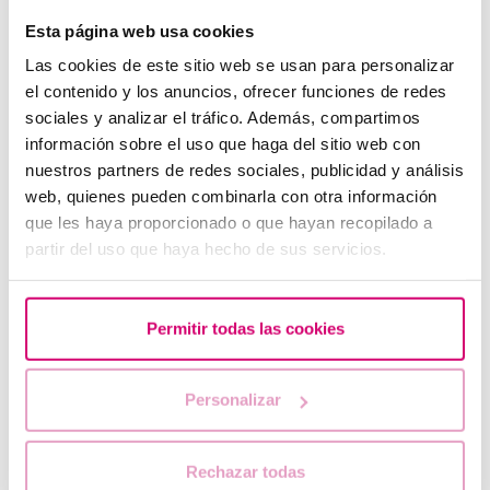
Barcelona IVF vi augura un Buon Natale
Esta página web usa cookies
Vostro desiderio è anche il nostro desiderio. È arrivato il
Las cookies de este sitio web se usan para personalizar
momento che diventa realtà. Il team di Barcelona IVF vi
augura un Buon Natale e Felice Anno Nuevo pieno di gioia.
el contenido y los anuncios, ofrecer funciones de redes
sociales y analizar el tráfico. Además, compartimos
información sobre el uso que haga del sitio web con
nuestros partners de redes sociales, publicidad y análisis
web, quienes pueden combinarla con otra información
que les haya proporcionado o que hayan recopilado a
partir del uso que haya hecho de sus servicios.
Permitir todas las cookies
Personalizar
Nuovi studi: fumo nemico della fertilità
Gli aspiranti papà farebbero bene a spegnere le sigarette.
Come pure le donne in gravidanza. Due nuovi studi spiegano
Rechazar todas