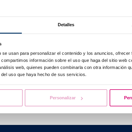
vec une dotation génétique défectueuse ou tout autre pro
ire et/ou séminale), ne pourront pas activer leur génome et
as à se réorganiser pour former un blastocyste.
Detalles
t de procéder à une évaluation précise des causes qui empê
de l’embryon jusqu’au stade du blastocyste pour pouvoir le
s
aux de grossesse à l’avenir.
b se usan para personalizar el contenido y los anuncios, ofrecer
s, compartimos información sobre el uso que haga del sitio web 
 análisis web, quienes pueden combinarla con otra información q
r del uso que haya hecho de sus servicios.
vous aidons à trouver les réponses à vos que
Personalizar
Per