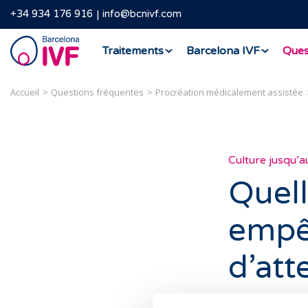
+34 934 176 916
info@bcnivf.com
Barcelona
Traitements
Barcelona IVF
Ques
IVF
Accueil
Questions fréquentes
Procréation médicalement assistée
Culture jusqu’a
Quel
empê
d’att