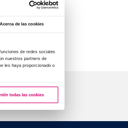
blème (mauvaise
 ne
Acerca de las cookies
chent le
 corriger et
 funciones de redes sociales
con nuestros partners de
ue les haya proporcionado o
stions
mitir todas las cookies