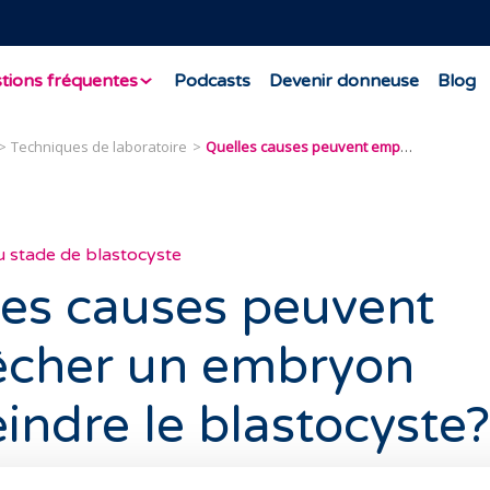
tions fréquentes
Podcasts
Devenir donneuse
Blog
Techniques de laboratoire
Quelles causes peuvent empêcher un embryon d’atteindre le blastocyste?
u stade de blastocyste
les causes peuvent
cher un embryon
eindre le blastocyste?