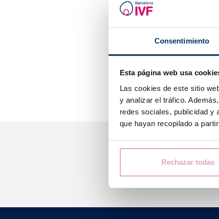
Les embryons a
qualité ovocyta
parviendront p
Consentimiento
Il est importan
développement 
Esta página web usa cookie
améliorer les t
Las cookies de este sitio we
y analizar el tráfico. Ademá
redes sociales, publicidad y
que hayan recopilado a parti
Nous 
Rechazar todas