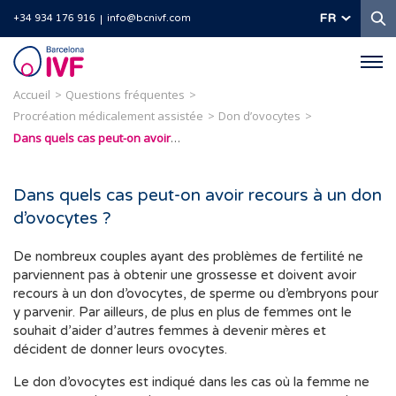
R
FR
+34 934 176 916
info@bcnivf.com
Barcelona
IVF
Accueil
Questions fréquentes
Procréation médicalement assistée
Don d’ovocytes
Dans quels cas peut-on avoir recours à un don d’ovocytes ?
Dans quels cas peut-on avoir recours à un don
d’ovocytes ?
De nombreux couples ayant des problèmes de fertilité ne
parviennent pas à obtenir une grossesse et doivent avoir
recours à un don d’ovocytes, de sperme ou d’embryons pour
y parvenir. Par ailleurs, de plus en plus de femmes ont le
souhait d’aider d’autres femmes à devenir mères et
décident de donner leurs ovocytes.
Le don d’ovocytes est indiqué dans les cas où la femme ne