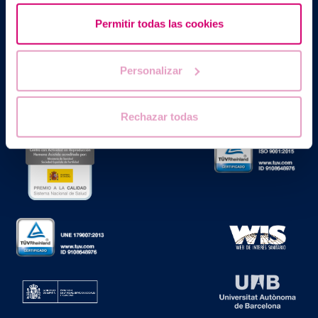
Edificio Planetarium
Permitir todas las cookies
Escoles Pies, 103. 08017 Barcelona, España
|
+34 934 176 916
info@bcnivf.com
Barcelona IVF est un établissement de santé homologué par la
Personalizar
Generalitat de Catalunya agréé comme Centre de Procréation
Médicalement Assistée sous le nº E08050604.
Rechazar todas