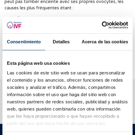
peut pas tomber enceinte avec ses propres ovocytes, les
causes les plus fréquentes étant :
Âge avancé
Mauvaise qualité des ovocytes
Consentimiento
Detalles
Acerca de las cookies
Réserve ovarienne faible suite à des échecs répétés
de fécondation in vitro
Maladies génétiques
Esta página web usa cookies
Las cookies de este sitio web se usan para personalizar
el contenido y los anuncios, ofrecer funciones de redes
sociales y analizar el tráfico. Además, compartimos
Nous vous aidons à trouver les réponses à vos
información sobre el uso que haga del sitio web con
questions
nuestros partners de redes sociales, publicidad y análisis
web, quienes pueden combinarla con otra información
que les haya proporcionado o que hayan recopilado a
partir del uso que haya hecho de sus servicios.
Barcelona IVF