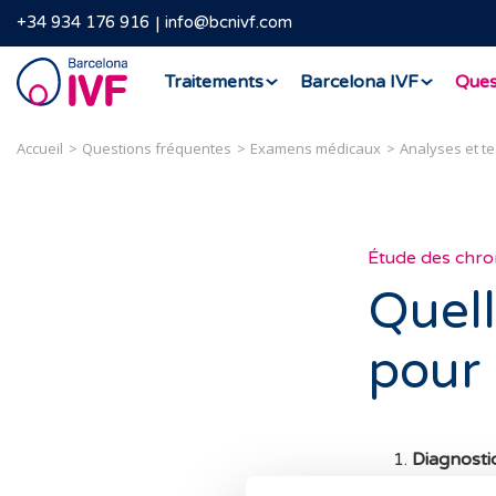
+34 934 176 916
info@bcnivf.com
Barcelona
Traitements
Barcelona IVF
Ques
IVF
Accueil
Questions fréquentes
Examens médicaux
Analyses et t
Étude des chr
Quell
pour 
Diagnostic
d’anomali