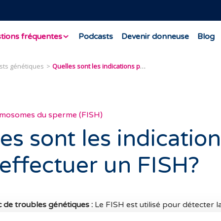
tions fréquentes
Podcasts
Devenir donneuse
Blog
ests génétiques
Quelles sont les indications pour effectuer un FISH?
omosomes du sperme (FISH)
es sont les indicatio
effectuer un FISH?
 de troubles génétiques :
Le FISH est utilisé pour détecter 
es chromosomiques, telles que le syndrome de Down (trisomi