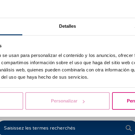
de Turner (monosomie X), entre autres.
’infertilité :
Le FISH est utilisé pour analyser la quantité 
permatozoïdes, ce qui peut aider à déterminer les causes de l’
morales :
le FISH est utilisé pour détecter la présence de cer
Detalles
 et suppresseurs de tumeurs dans les cellules tumorales, c
 le sous-type de tumeur et la meilleure stratégie de traitem
s
t de mentionner que ce ne sont que quelques-unes des indic
b se usan para personalizar el contenido y los anuncios, ofrecer
le FISH, et il est recommandé de consulter un médecin spéc
s, compartimos información sobre el uso que haga del sitio web 
e test est approprié dans votre cas particulier.
 análisis web, quienes pueden combinarla con otra información q
r del uso que haya hecho de sus servicios.
Personalizar
Per
vous aidons à trouver les réponses à vos que