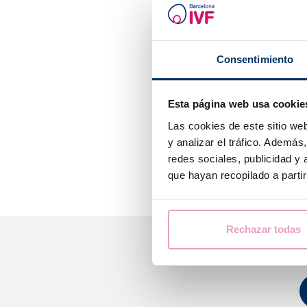
syndrome 
Études de l
dans les s
Études tu
Consentimiento
oncogènes
déterminer
Esta página web usa cookie
Il est importan
Las cookies de este sitio we
courantes pour 
y analizar el tráfico. Ademá
déterminer si c
redes sociales, publicidad y
que hayan recopilado a parti
Rechazar todas
Nous 