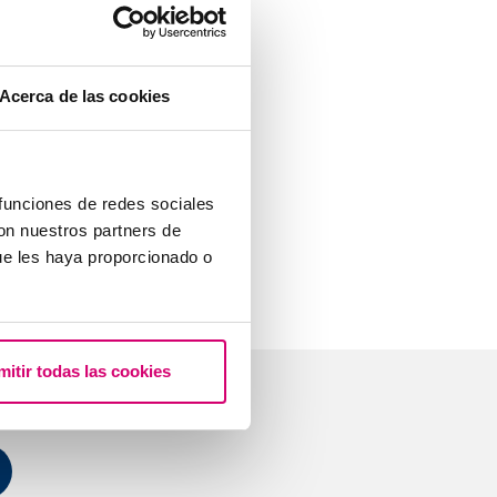
de chromosomes
infertilité.
tains
Acerca de las cookies
e qui permet de
ent.
ations
 funciones de redes sociales
ialiste pour
con nuestros partners de
ue les haya proporcionado o
mitir todas las cookies
stions