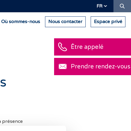
Re
FR
Où sommes-nous
Nous contacter
Espace privé
Être appelé
Prendre rendez-vous
ns
la présence
e 21), le