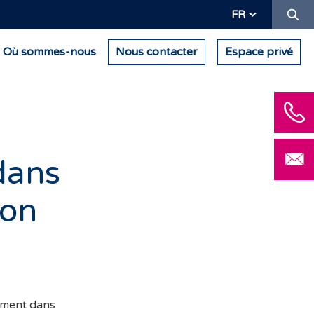
Re
FR
Où sommes-nous
Nous contacter
Espace privé
 dans
ion
nement dans