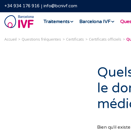
+34 934 176 916
info@bcnivf.com
Barcelona
Traitements
Barcelona IVF
Ques
IVF
Accueil
Questions fréquentes
Certificats
Certificats officiels
Quels
le do
médi
Bien qu'il exist