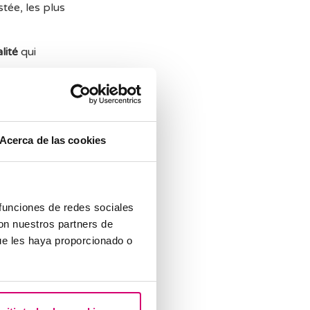
tée, les plus
lité
qui
ence aux
pour les
Acerca de las cookies
calement
itaires.
 funciones de redes sociales
con nuestros partners de
 traçabilité
et
ue les haya proporcionado o
icalement
 de