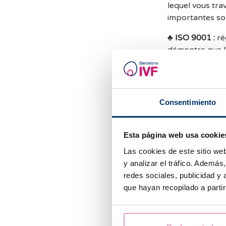
lequel vous tra
importantes so
♣
ISO 9001 :
ré
démontre que l
♣
UNE 179007 
services de san
laboratoires de
Consentimiento
Les critè
assistée s
Esta página web usa cookie
Elle perm
Las cookies de este sitio we
y analizar el tráfico. Ademá
Elle pren
redes sociales, publicidad y
les indica
que hayan recopilado a parti
assistée.
Il est cert