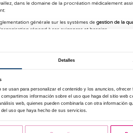
vaillez, dans le domaine de la procréation médicalement assis
nt:
glementation générale sur les systèmes de
gestion de la qua
'organisation répond à ses exigences et besoins.
:
plus spécifique que la norme ISO 9001, car elle fait référ
té et aux systèmes de gestion de la qualité spécifiquement 
 procréation médicalement assistée.
Detalles
res pour les laboratoires de techniques de procréation médi
ont unifiés.
s
et de démontrer le
niveau d'excellence
des organisations san
b se usan para personalizar el contenido y los anuncios, ofrecer
s, compartimos información sobre el uso que haga del sitio web 
d en compte le niveau
de gestion, de sécurité, de contrôle, de
 análisis web, quienes pueden combinarla con otra información q
teurs de
qualité
dans tous les processus de procréation méd
r del uso que haya hecho de sus servicios.
ifié par
l'AENOR
(Association espagnole de normalisation et