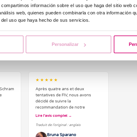
s, compartimos información sobre el uso que haga del sitio web 
 análisis web, quienes pueden combinarla con otra información q
r del uso que haya hecho de sus servicios.
 patients pensent de la Dra. R
Personalizar
Per
★★★★★
4,5
· 559 avis sur Google
★★★★★
 Schram
Après quatre ans et deux
e
tentatives de FIV, nous avons
décidé de suivre la
recommandation de notre
médecin et de nous faire soigner à
Lire l’avis complet
Barcelone. Nous avons visité
Traduit de l’original : anglais
plusieurs cliniques, mais après des
recherches…
Bruna Sparano