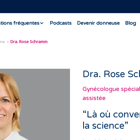
tions fréquentes
Podcasts
Devenir donneuse
Blog
gne
Dra. Rose Schramm
Dra. Rose S
Gynécologue spécial
assistée
“Là où conver
la science”