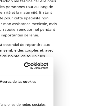
uction me fascine car elle nous
es personnes tout au long de
ernité et la maternité. En tant
té pour cette spécialité non
r mon assistance médicale, mais
 un soutien émotionnel pendant
 importantes de la vie.
st essentiel de répondre aux
l’ensemble des couples et, avec
 de pointe, de fournir les
cun d’eux pour faciliter une
 heureuse d’accompagner les
rs vers la paternité et la
erger l’espoir et la science.
Acerca de las cookies
ailler dans une clinique qui me
ie et les connaissances pour
alisés et dignes de confiance.
 funciones de redes sociales