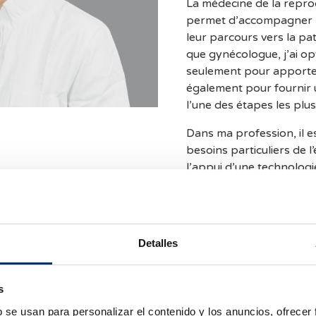
La médecine de la reprod
permet d’accompagner l
leur parcours vers la pat
que gynécologue, j’ai op
seulement pour apporte
également pour fournir
l’une des étapes les plus
Dans ma profession, il e
besoins particuliers de 
l’appui d’une technologie
meilleures chances à cha
grossesse. Je suis très
couples dans leur parcou
maternité et de voir conv
Detalles
Je suis très fière de trav
permet d’allier l’empath
s
offrir des soins personn
b se usan para personalizar el contenido y los anuncios, ofrecer