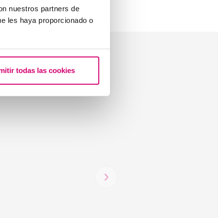
con nuestros partners de
ue les haya proporcionado o
ose Schramm
mitir todas las cookies