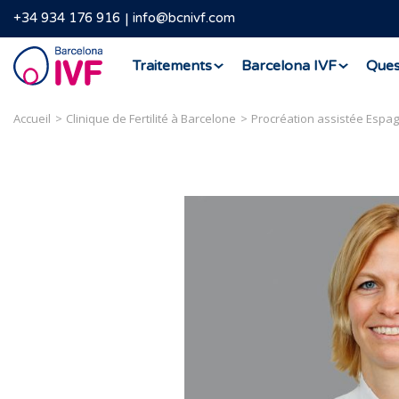
+34 934 176 916
info@bcnivf.com
Barcelona
Traitements
Barcelona IVF
Ques
IVF
Accueil
Clinique de Fertilité à Barcelone
Procréation assistée Espa