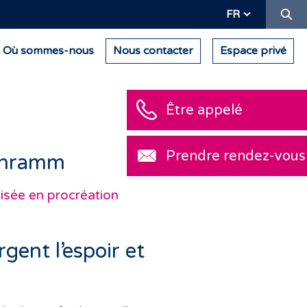
Re
FR
Où sommes-nous
Nous contacter
Espace privé
Être appelé
Prendre rendez-vous
chramm
isée en procréation
gent l’espoir et