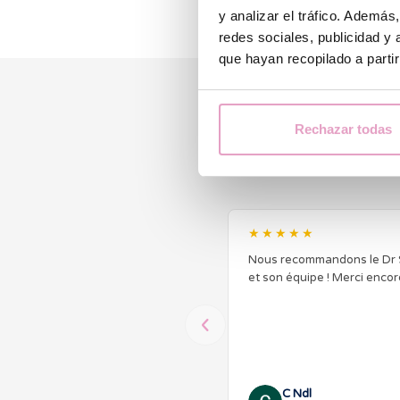
y analizar el tráfico. Ademá
redes sociales, publicidad y
que hayan recopilado a parti
Ce que les
Rechazar todas
★★★★★
Nous recommandons le Dr
et son équipe ! Merci encor
C Ndl