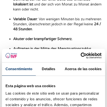
lokalisiert ist
und der sich von Monat zu Monat ändern
kann oder nicht.
Variable Dauer
: Von wenigen Minuten bis zu mehreren
Stunden, überschreitet jedoch in der Regel keine
24 /
48 Stunden
.
Akuter oder krampfartiger Schmerz.
Auftreten in der Mitte des Menstruationszyklus,
zeitgleich mit dem Eisprung.
Wie bereits erklärt, ist der
Eisprung die Hauptursache
für
diese
stechenden Schmerzen
. Sollten Zweifel bestehen,
Consentimiento
Detalles
Acerca de las cookies
empfehlen wir jedoch die Durchführung
diagnostischer Tests
,
um
andere Ursachen
wie das
polyzystische Ovarialsyndrom,
Ovarialzysten, Endometriose
oder
eine Beckeninfektion
Esta página web usa cookies
auszuschließen.
Las cookies de este sitio web se usan para personalizar
Andere weniger häufige Ursachen können sein:
ektopische
el contenido y los anuncios, ofrecer funciones de redes
Schwangerschaft, Ovarialtorsion
oder
Uterusmyome
.
sociales y analizar el tráfico. Además, compartimos