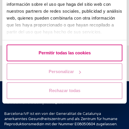
información sobre el uso que haga del sitio web con
Ebenso empfehlen wir einen
Arztbesuch
, wenn
nuestros partners de redes sociales, publicidad y análisis
Veränderungen in der Häufigkeit, Intensität oder Dauer der
Schmerzen auftreten, begleitende Symptome wie Fieber,
web, quienes pueden combinarla con otra información
abnormale vaginale Blutungen oder Ausfluss hinzukommen
que les haya proporcionado o que hayan recopilado a
oder die Schmerzen den Alltag beeinträchtigen.
partir del uso que haya hecho de sus servicios.
Permitir todas las cookies
Wir beantworten Ihre Fragen
Personalizar
Barcelona IVF
Rechazar todas
C./ Escoles Pies, 103. 08017 - Barcelona (Spanien)
|
+34 934 176 916
info@bcnivf.com
Barcelona IVF ist ein von der Generalitat de Catalunya
anerkanntes Gesundheitszentrum und als Zentrum für humane
Reproduktionsmedizin mit der Nummer E08050604 zugelassen.