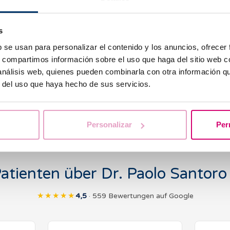
berreichern.
Ich schätze mich sehr gl
s
sein zu dürfen – einer Kl
b se usan para personalizar el contenido y los anuncios, ofrecer
Patienten ein Höchstma
s, compartimos información sobre el uso que haga del sitio web 
Unterstützung bietet un
 análisis web, quienes pueden combinarla con otra información q
anspornt, mich als Arzt
r del uso que haya hecho de sus servicios.
weiterzuentwickeln.
Personalizar
Per
atienten über Dr. Paolo Santoro
★★★★★
4,5
· 559 Bewertungen auf Google