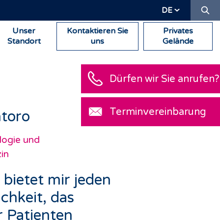
Su
DE
Unser
Kontaktieren Sie
Privates
Standort
uns
Gelände
Dürfen wir Sie anrufen?
Terminvereinbarung
ntoro
logie und
in
 bietet mir jeden
chkeit, das
 Patienten