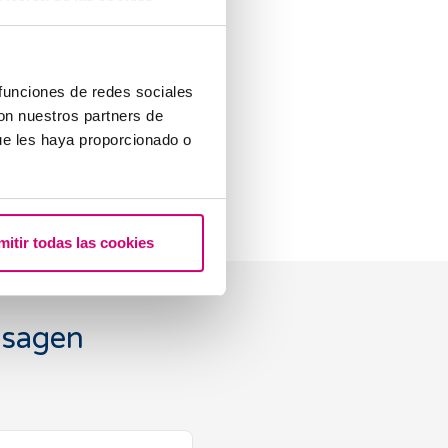
ücklich, Teil von Barcelona IVF
inik, die mir und meinen
 funciones de redes sociales
ß an Betreuung und
con nuestros partners de
d mich jeden Tag dazu
ue les haya proporcionado o
 und als Mensch
mitir todas las cookies
 sagen