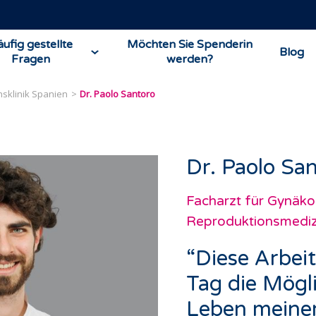
ufig gestellte
Möchten Sie Spenderin
Blog
Fragen
werden?
nsklinik Spanien
Dr. Paolo Santoro
Dr. Paolo Sa
Facharzt für Gynäko
Reproduktionsmediz
“Diese Arbeit
Tag die Mögli
Leben meiner