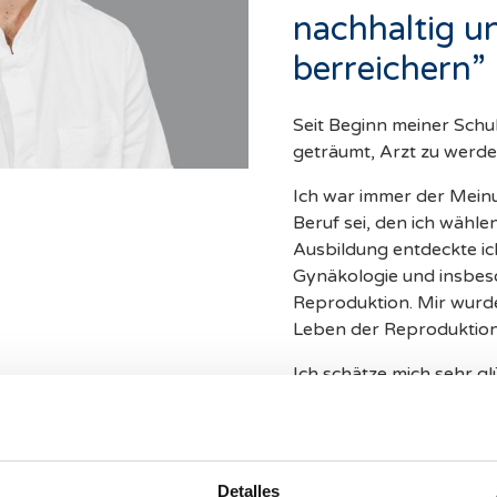
nachhaltig u
berreichern”
Seit Beginn meiner Schu
geträumt, Arzt zu werde
Ich war immer der Meinu
Beruf sei, den ich wähl
Ausbildung entdeckte ich 
Gynäkologie und insbeso
Reproduktion. Mir wurde 
Leben der Reproduktion
Ich schätze mich sehr gl
helfen zu können, einen
verwirklichen, der das 
Diese Arbeit bietet mir 
Leben meiner Patienten 
Detalles