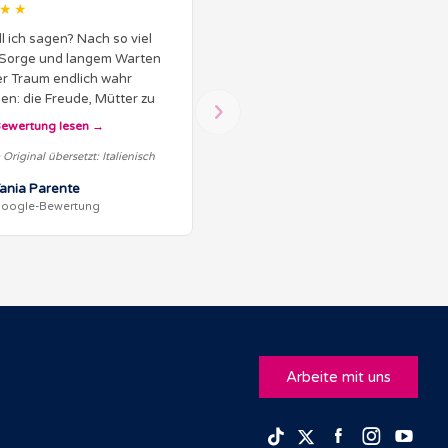
★★
l ich sagen? Nach so viel
 Sorge und langem Warten
er Traum endlich wahr
n: die Freude, Mütter zu
 Unser kleiner Schatz ist
ewertung lesen
beim ersten Versuch da und
Original übersetzt: Italienisch
 Juli geboren… Ein…
ania Parente
oogle-Bewertung
Arbeite mit uns
Facebook
Insta
Yo
TikTok
Twitter