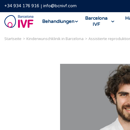
+34 934 176 916
info@bcnivf.com
Barcelona
Barcelona
Hä
Behandlungen
IVF
IVF
Startseite
Kinderwunschklinik in Barcelona
Assistierte reproduktio