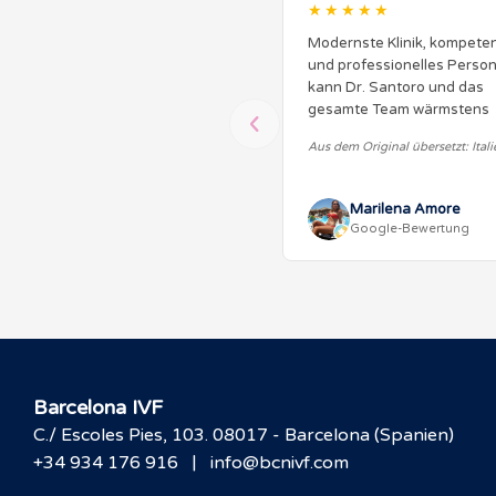
★★★★★
Modernste Klinik, kompete
und professionelles Persona
kann Dr. Santoro und das
gesamte Team wärmstens
empfehlen.
Aus dem Original übersetzt: Ital
Marilena Amore
Google-Bewertung
Barcelona IVF
C./ Escoles Pies, 103. 08017 - Barcelona (Spanien)
|
+34 934 176 916
info@bcnivf.com