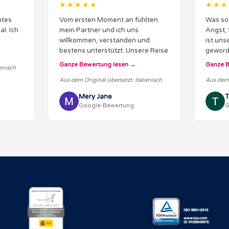
★★★★★
★★★
ntes
Vom ersten Moment an fühlten
Was sol
l. Ich
mein Partner und ich uns
Angst,
willkommen, verstanden und
ist uns
bestens unterstützt. Unsere Reise
geworde
begann mit Cecilia, die uns mit
werden.
Ganze Bewertung lesen
Ganze B
ienisch
unendlicher Klarheit, Geduld und
gleich 
Aus dem Original übersetzt: Italienisch
Aus dem 
Professionalität Schritt für
wird im
Schritt…
Mery Jane
T
Google-Bewertung
G