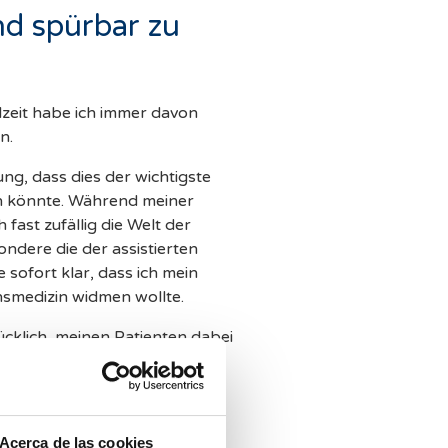
nd spürbar zu
lzeit habe ich immer davon
n.
ng, dass dies der wichtigste
en könnte. Während meiner
fast zufällig die Welt der
ndere die der assistierten
sofort klar, dass ich mein
smedizin widmen wollte.
ücklich, meinen Patienten dabei
 der wichtigsten Träume zu
Leben vieler Menschen prägt.
jeden Tag die Möglichkeit, das
nachhaltig und spürbar zu
Acerca de las cookies