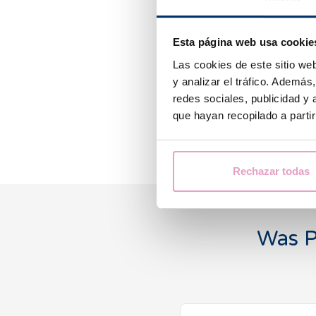
Esta página web usa cookie
Las cookies de este sitio we
y analizar el tráfico. Ademá
redes sociales, publicidad y
que hayan recopilado a parti
Rechazar todas
Was P