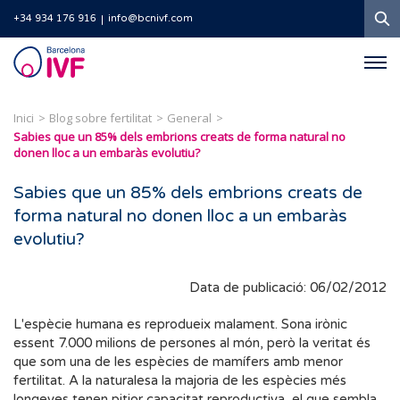
C
+34 934 176 916
info@bcnivf.com
Barcelona
IVF
Inici
Blog sobre fertilitat
General
Sabies que un 85% dels embrions creats de forma natural no
donen lloc a un embaràs evolutiu?
Sabies que un 85% dels embrions creats de
forma natural no donen lloc a un embaràs
evolutiu?
Data de publicació: 06/02/2012
L'espècie humana es reprodueix malament. Sona irònic
essent 7.000 milions de persones al món, però la veritat és
que som una de les espècies de mamífers amb menor
fertilitat. A la naturalesa la majoria de les espècies més
longeves tenen pitjor capacitat reproductiva, el que sembla