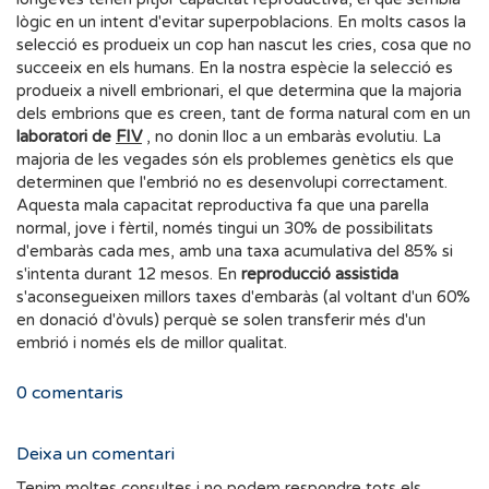
lògic en un intent d'evitar superpoblacions. En molts casos la
selecció es produeix un cop han nascut les cries, cosa que no
succeeix en els humans. En la nostra espècie la selecció es
produeix a nivell embrionari, el que determina que la majoria
dels embrions que es creen, tant de forma natural com en un
laboratori de
FIV
, no donin lloc a un embaràs evolutiu. La
majoria de les vegades són els problemes genètics els que
determinen que l'embrió no es desenvolupi correctament.
Aquesta mala capacitat reproductiva fa que una parella
normal, jove i fèrtil, només tingui un 30% de possibilitats
d'embaràs cada mes, amb una taxa acumulativa del 85% si
s'intenta durant 12 mesos. En
reproducció assistida
s'aconsegueixen millors taxes d'embaràs (al voltant d'un 60%
en donació d'òvuls) perquè se solen transferir més d'un
embrió i només els de millor qualitat.
0
comentaris
Deixa un comentari
Tenim moltes consultes i no podem respondre tots els