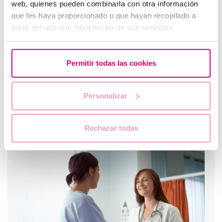
web, quienes pueden combinarla con otra información
que les haya proporcionado o que hayan recopilado a
partir del uso que haya hecho de sus servicios.
Quan fer un test d'embaràs després d'una FIV
Permitir todas las cookies
Sabies què és un REM?
Personalizar
Barcelona IVF a TV3.
El bisfenol A pot afectar el desenvolupament dels
Rechazar todas
nens.