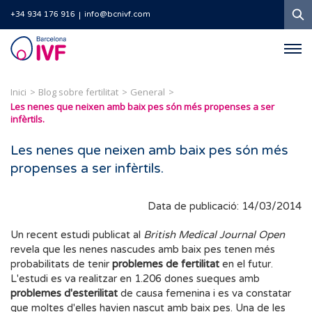
C
+34 934 176 916
info@bcnivf.com
Barcelona
IVF
Inici
Blog sobre fertilitat
General
Les nenes que neixen amb baix pes són més propenses a ser
infèrtils.
Les nenes que neixen amb baix pes són més
propenses a ser infèrtils.
Data de publicació: 14/03/2014
Un recent estudi publicat al
British Medical Journal Open
revela que les nenes nascudes amb baix pes tenen més
probabilitats de tenir
problemes de fertilitat
en el futur.
L'estudi es va realitzar en 1.206 dones sueques amb
problemes d'esterilitat
de causa femenina i es va constatar
que moltes d'elles havien nascut amb baix pes. Una de les