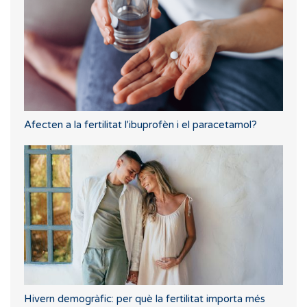
Afecten a la fertilitat l'ibuprofèn i el paracetamol?
Hivern demogràfic: per què la fertilitat importa més