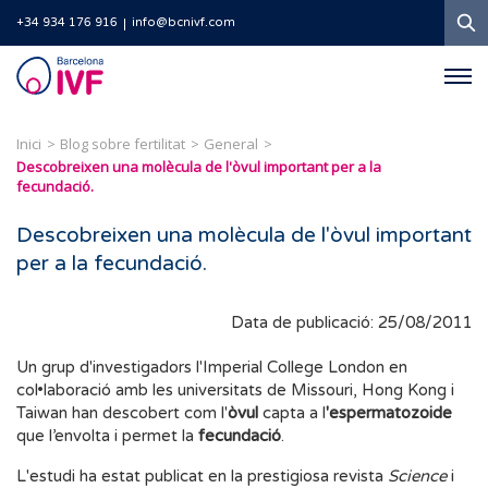
C
+34 934 176 916
info@bcnivf.com
Barcelona
IVF
Inici
Blog sobre fertilitat
General
Descobreixen una molècula de l'òvul important per a la
fecundació.
Descobreixen una molècula de l'òvul important
per a la fecundació.
Data de publicació: 25/08/2011
Un grup d'investigadors l'Imperial College London en
col•laboració amb les universitats de Missouri, Hong Kong i
Taiwan han descobert com l'
òvul
capta a l
'espermatozoide
que l’envolta i permet la
fecundació
.
L'estudi ha estat publicat en la prestigiosa revista
Science
i