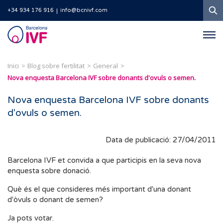
C
+34 934 176 916
info@bcnivf.com
Barcelona
IVF
Inici
Blog sobre fertilitat
General
Nova enquesta Barcelona IVF sobre donants d'ovuls o semen.
Nova enquesta Barcelona IVF sobre donants
d'ovuls o semen.
Data de publicació: 27/04/2011
Barcelona IVF et convida a que participis en la seva nova
enquesta sobre donació.
Què és el que consideres més important d'una donant
d'òvuls o donant de semen?
Ja pots votar.