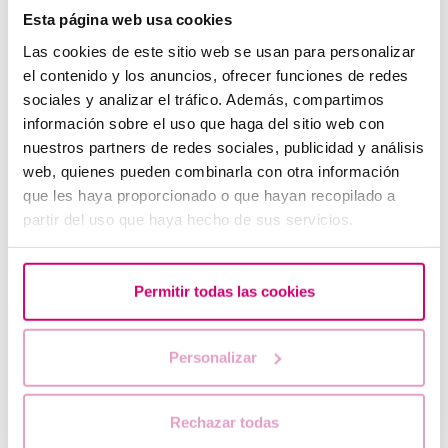
Esta página web usa cookies
Betaespera: símptomes d'embaràs?
Las cookies de este sitio web se usan para personalizar
el contenido y los anuncios, ofrecer funciones de redes
sociales y analizar el tráfico. Además, compartimos
información sobre el uso que haga del sitio web con
nuestros partners de redes sociales, publicidad y análisis
web, quienes pueden combinarla con otra información
que les haya proporcionado o que hayan recopilado a
partir del uso que haya hecho de sus servicios.
Permitir todas las cookies
Dies fèrtils de la dona: quan ovula i com calcular-los
Personalizar
Rechazar todas