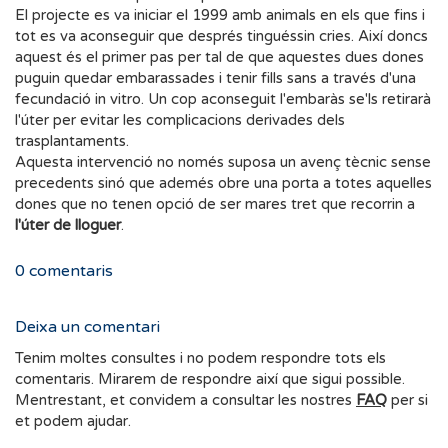
El projecte es va iniciar el 1999 amb animals en els que fins i
tot es va aconseguir que després tinguéssin cries. Així doncs
aquest és el primer pas per tal de que aquestes dues dones
puguin quedar embarassades i tenir fills sans a través d'una
fecundació in vitro. Un cop aconseguit l'embaràs se'ls retirarà
l'úter per evitar les complicacions derivades dels
trasplantaments.
Aquesta intervenció no només suposa un avenç tècnic sense
precedents sinó que ademés obre una porta a totes aquelles
dones que no tenen opció de ser mares tret que recorrin a
l'úter de lloguer
.
0
comentaris
Deixa un comentari
Tenim moltes consultes i no podem respondre tots els
comentaris. Mirarem de respondre així que sigui possible.
Mentrestant, et convidem a consultar les nostres
FAQ
per si
et podem ajudar.