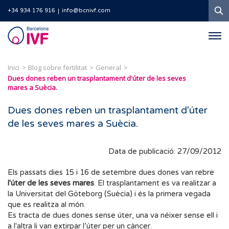
C
+34 934 176 916
info@bcnivf.com
Barcelona
IVF
Inici
Blog sobre fertilitat
General
Dues dones reben un trasplantament d'úter de les seves
mares a Suècia.
Dues dones reben un trasplantament d'úter
de les seves mares a Suècia.
Data de publicació: 27/09/2012
Els passats dies 15 i 16 de setembre dues dones van rebre
l'úter de les seves mares
. El trasplantament es va realitzar a
la Universitat del Göteborg (Suècia) i és la primera vegada
que es realitza al món.
Es tracta de dues dones sense úter, una va néixer sense ell i
a l'altra li van extirpar l’úter per un càncer.