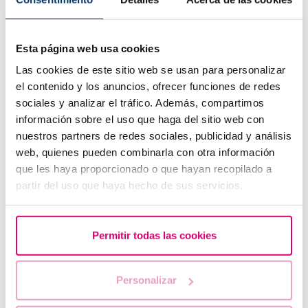
Esta página web usa cookies
Funcions de les trompes de Fal·lopi
Las cookies de este sitio web se usan para personalizar
el contenido y los anuncios, ofrecer funciones de redes
Sabies per què ha augmentat el nombre de pacients
que consulten l’especialista en reproducció assistida?
sociales y analizar el tráfico. Además, compartimos
información sobre el uso que haga del sitio web con
nuestros partners de redes sociales, publicidad y análisis
web, quienes pueden combinarla con otra información
que les haya proporcionado o que hayan recopilado a
partir del uso que haya hecho de sus servicios.
Permitir todas las cookies
Què passa si mantinc relacions sexuals després d'una
Personalizar
transferència d'embrions?