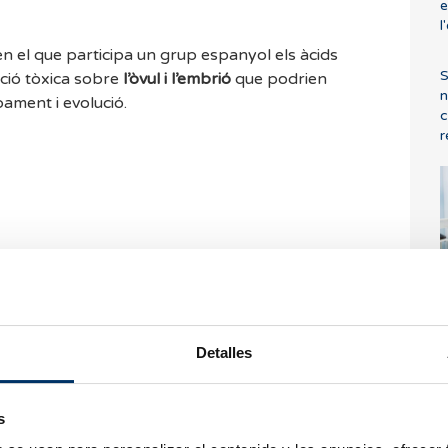
e
l
n el que participa un grup espanyol els àcids
S
ció tòxica sobre
l’òvul i l’embrió
que podrien
n
pament i evolució.
c
r
dem respondre tots
F
ondre així que sigui
F
dem a consultar les
Detalles
udar.
s