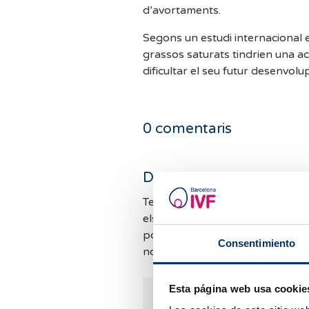
d’avortaments.
Segons un estudi internacional e
grassos saturats tindrien una ac
dificultar el seu futur desenvolu
0
comentaris
Deixa un comentari
Tenim moltes consultes i no po
els comentaris. Mirarem de resp
possible. Mentrestant, et convi
Consentimiento
nostres
FAQ
per si et podem aj
Esta página web usa cookie