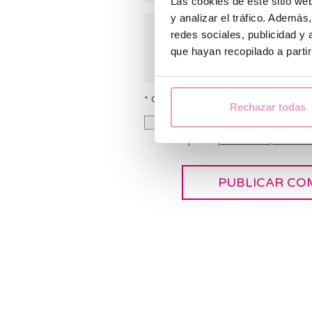
Las cookies de este sitio we
y analizar el tráfico. Ademá
redes sociales, publicidad y
que hayan recopilado a parti
* Camps obligatoris
Rechazar todas
Consenteixo al tractament de l
accepto la
política de privacitat