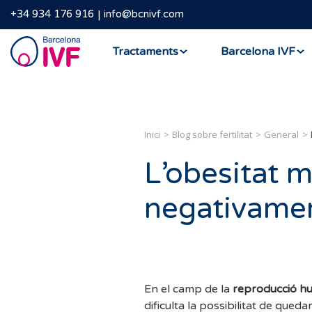
+34 934 176 916
info@bcnivf.com
Barcelona
Tractaments
Barcelona IVF
IVF
Inici
Blog sobre fertilitat
General
L’obesitat m
negativamen
En el camp de la
reproducció 
dificulta la possibilitat de qu