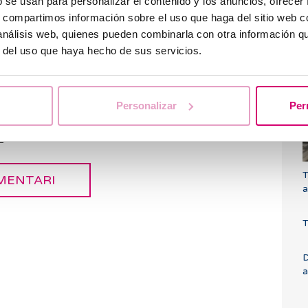
b se usan para personalizar el contenido y los anuncios, ofrecer
s, compartimos información sobre el uso que haga del sitio web 
Q
 análisis web, quienes pueden combinarla con otra información q
i
r del uso que haya hecho de sus servicios.
o
Personalizar
Per
es meves dades i
.
T
a
T
D
a