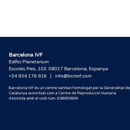
Barcelona IVF
Edifici Planetarium
Escoles Pies, 103. 08017 Barcelona, Espanya
|
+34 934 176 916
info@bcnivf.com
Barcelona IVF és un centre sanitari homologat per la Generalitat de
Catalunya autoritzat com a Centre de Reproducció Humana
Assistida amb el codi núm. E08050604