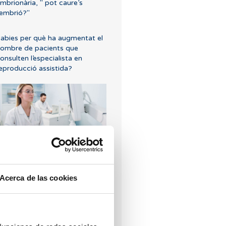
mbrionària, " pot caure’s
'embrió?"
abies per què ha augmentat el
ombre de pacients que
onsulten l’especialista en
eproducció assistida?
uncions de les trompes de
al·lopi
Acerca de las cookies