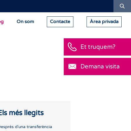
Ce
og
On som
Contacte
Àrea privada
Et truquem?
Demana visita
Els més llegits
esprés d'una transferència