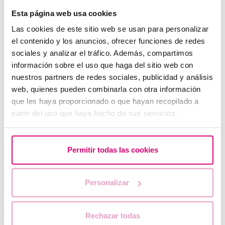
Esta página web usa cookies
Las cookies de este sitio web se usan para personalizar
el contenido y los anuncios, ofrecer funciones de redes
sociales y analizar el tráfico. Además, compartimos
información sobre el uso que haga del sitio web con
nuestros partners de redes sociales, publicidad y análisis
web, quienes pueden combinarla con otra información
Què s’ha de fer si la menstruació s'endarrereix amb un
que les haya proporcionado o que hayan recopilado a
test d’embaràs negatiu?
partir del uso que haya hecho de sus servicios.
Permitir todas las cookies
Personalizar
Rechazar todas