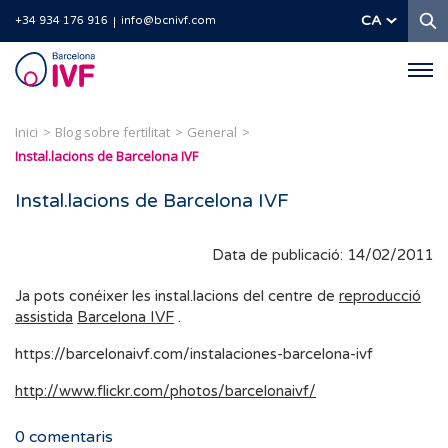
C
CA
+34 934 176 916
info@bcnivf.com
Barcelona
IVF
Inici
Blog sobre fertilitat
General
Instal.lacions de Barcelona IVF
Instal.lacions de Barcelona IVF
Data de publicació: 14/02/2011
Ja pots conéixer les instal.lacions del centre de
reproducció
assistida
Barcelona IVF
.
https://barcelonaivf.com/instalaciones-barcelona-ivf
http://www.flickr.com/photos/barcelonaivf/
0
comentaris