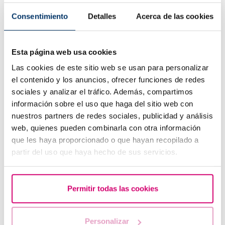
Quando si effettua un test di ovulazione, è importante
Consentimiento
Detalles
Acerca de las cookies
seguire queste raccomandazioni:
Eseguire il test ogni giorno alla stessa ora.
Esta página web usa cookies
Non urinare nelle 4 ore precedenti al test.
Las cookies de este sitio web se usan para personalizar
Evitare la prima urina del mattino, poiché potrebbe
el contenido y los anuncios, ofrecer funciones de redes
essere troppo concentrata e generare un falso
sociales y analizar el tráfico. Además, compartimos
positivo.
información sobre el uso que haga del sitio web con
nuestros partners de redes sociales, publicidad y análisis
Si consiglia inoltre di accompagnare il test con altri strumenti
web, quienes pueden combinarla con otra información
di monitoraggio del ciclo, come la misurazione della
temperatura basale o l’analisi del muco cervicale.
que les haya proporcionado o que hayan recopilado a
partir del uso que haya hecho de sus servicios.
Quali alternative esistono per confermare
l’ovulazione?
Permitir todas las cookies
Nei trattamenti di procreazione assistita, l’ovulazione viene
monitorata attraverso il controllo ecografico della crescita
follicolare e l’analisi di progesterone nel sangue.
Personalizar