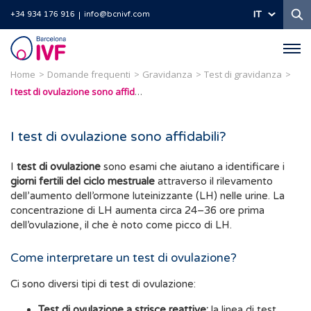
Ri
IT
+34 934 176 916
info@bcnivf.com
Barcelona
IVF
Home
Domande frequenti
Gravidanza
Test di gravidanza
I test di ovulazione sono affidabili?
I test di ovulazione sono affidabili?
I
test di ovulazione
sono esami che aiutano a identificare i
giorni fertili del ciclo mestruale
attraverso il rilevamento
dell’aumento dell’ormone luteinizzante (LH) nelle urine. La
concentrazione di LH aumenta circa 24–36 ore prima
dell’ovulazione, il che è noto come picco di LH.
Come interpretare un test di ovulazione?
Ci sono diversi tipi di test di ovulazione:
Test di ovulazione a strisce reattive:
la linea di test