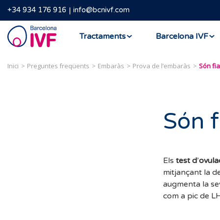
+34 934 176 916
info@bcnivf.com
Barcelona
Tractaments
Barcelona IVF
IVF
Inici
Preguntes freqüents
Embaràs
Prova de l’embaràs
Són fia
Són f
Els
test d
’
ovula
mitjançant la d
augmenta la sev
com a pic de LH