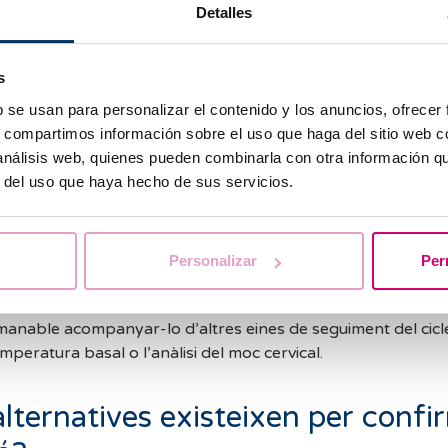
Detalles
an fer un test d
’
ovulació?
s
 un test d’ovulació, és important tenir en compte les següent
b se usan para personalizar el contenido y los anuncios, ofrecer
:
s, compartimos información sobre el uso que haga del sitio web 
 análisis web, quienes pueden combinarla con otra información q
t cada dia a la mateixa hora.
r del uso que haya hecho de sus servicios.
rinat en les 4 hores prèvies a la realització del test.
primera orina del matí, ja que pot estar més concentrada i do
Personalizar
Per
u.
anable acompanyar-lo d’altres eines de seguiment del cicle
mperatura basal o l’anàlisi del moc cervical.
lternatives existeixen per confi