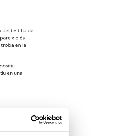
ia del test ha de
apareix o és
 troba en la
positiu
atiu en una
ment,
tat pot reduir-
s fluctuants de