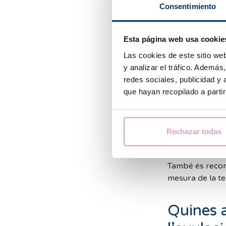
Consentimiento
Com i qu
Esta página web usa cookie
A l’hora de fer
Las cookies de este sitio we
recomanacions
y analizar el tráfico. Ademá
redes sociales, publicidad y
Fer el tes
que hayan recopilado a parti
No haver o
Evitar la 
Rechazar todas
fals positi
També és recom
mesura de la te
Quines a