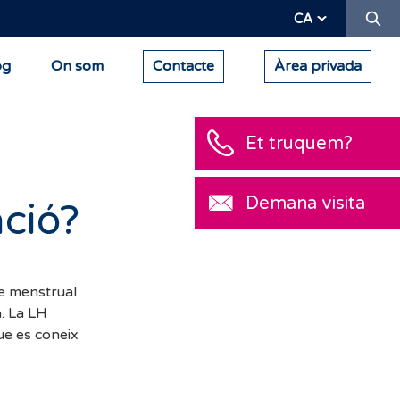
Ce
CA
og
On som
Contacte
Àrea privada
Et truquem?
Demana visita
ació?
le menstrual
a. La LH
ue es coneix