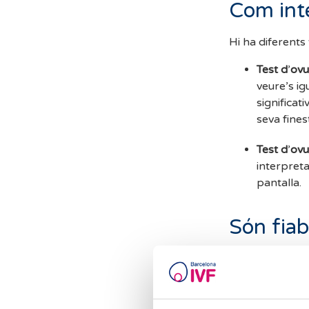
Com inte
Hi ha diferents 
Test d
’
ovu
veure’s ig
significat
seva finest
Test d
’
ovul
interpreta
pantalla.
Són fiab
Els test d’ovula
especialment en
se en dones amb 
LH, perimenop