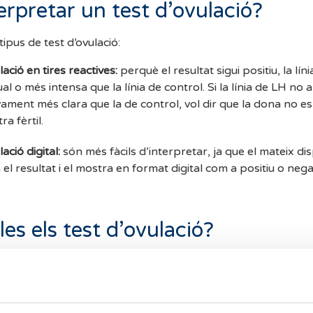
rpretar un test d
’
ovulació?
tipus de test d’ovulació:
lació en tires reactives:
perquè el resultat sigui positiu, la lín
ual o més intensa que la línia de control. Si la línia de LH no 
ivament més clara que la de control, vol dir que la dona no es
ra fèrtil.
ació digital:
són més fàcils d’interpretar, ja que el mateix dis
 el resultat i el mostra en format digital com a positiu o neg
les els test d
’
ovulació?
ció tenen una fiabilitat superior al 90% si s’utilitzen correcta
 dones amb cicles regulars. No obstant això, aquesta fiabili
cicles irregulars, síndrome d’ovari poliquístic (SOP), nivell
ausa o en tractament amb medicaments hormonals.