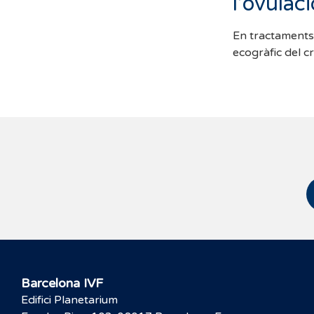
l
’
ovulaci
En tractaments 
ecogràfic del cr
Barcelona IVF
Edifici Planetarium