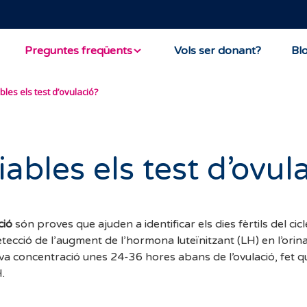
Preguntes freqüents
Vols ser donant?
Bl
bles els test d’ovulació?
iables els test d’ovul
ció
són proves que ajuden a identificar els dies fèrtils del cic
etecció de l’augment de l’hormona luteïnitzant (LH) en l’orin
a concentració unes 24-36 hores abans de l’ovulació, fet q
.