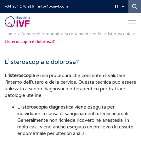
Ri
IT
+34 934 176 916
info@bcnivf.com
Barcelona
IVF
Home
Domande frequenti
Accertamenti medici
Isteroscopia
L’isteroscopia è dolorosa?
L’isteroscopia è dolorosa?
L’
isteroscopia
è una procedura che consente di valutare
l’interno dell’utero e della cervice. Questa tecnica può essere
utilizzata a scopo diagnostico o terapeutico per trattare
patologie uterine.
L’
isteroscopia diagnostica
viene eseguita per
individuare la causa di sanguinamenti uterini anomali.
Generalmente non richiede ricovero né anestesia. In
molti casi, viene anche eseguito un prelievo di tessuto
endometriale per ulteriori analisi.