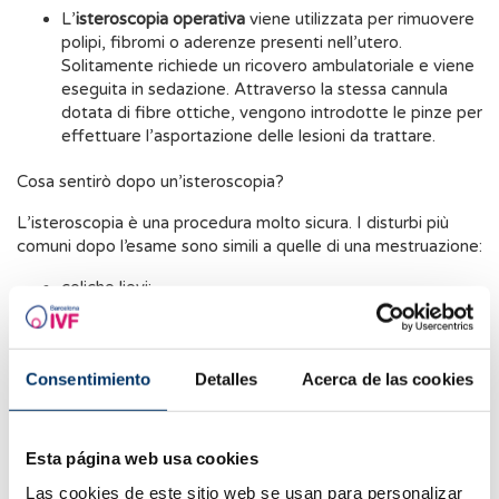
L’
isteroscopia operativa
viene utilizzata per rimuovere
polipi, fibromi o aderenze presenti nell’utero.
Solitamente richiede un ricovero ambulatoriale e viene
eseguita in sedazione. Attraverso la stessa cannula
dotata di fibre ottiche, vengono introdotte le pinze per
effettuare l’asportazione delle lesioni da trattare.
Cosa sentirò dopo un’isteroscopia?
L’isteroscopia è una procedura molto sicura. I disturbi più
comuni dopo l’esame sono simili a quelle di una mestruazione:
coliche lievi;
lieve sanguinamento. Nel caso di un’isteroscopia
chirurgica, il sanguinamento potrebbe essere più
Consentimiento
Detalles
Acerca de las cookies
abbondante, a seconda del numero di lesioni rimosse.
Quali sintomi non sono normali?
Esta página web usa cookies
Se si manifestano sanguinamenti abbondanti, febbre o
dolore addominale intenso, è necessario consultare il proprio
Las cookies de este sitio web se usan para personalizar