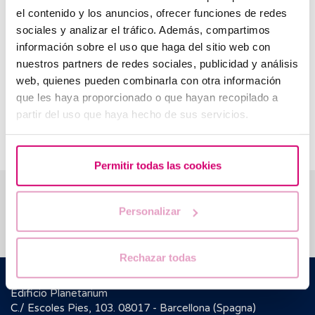
medico.
el contenido y los anuncios, ofrecer funciones de redes
sociales y analizar el tráfico. Además, compartimos
Cosa devo fare dopo un’isteroscopia?
información sobre el uso que haga del sitio web con
Seguire sempre le indicazioni del proprio medico. Alcune
nuestros partners de redes sociales, publicidad y análisis
delle raccomandazioni più comuni sono:
web, quienes pueden combinarla con otra información
que les haya proporcionado o que hayan recopilado a
evitare l’uso di assorbenti interni e lavande vaginali;
partir del uso que haya hecho de sus servicios.
astensione dai rapporti sessuali.
Permitir todas las cookies
Ti aiutiamo a risolvere i tuoi dubbi
Personalizar
Rechazar todas
Barcelona IVF
Edificio Planetarium
C./ Escoles Pies, 103. 08017 - Barcellona (Spagna)