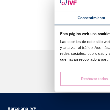
Die meisten Ex
Beginn der Sch
Consentimiento
kann die Einna
bei Männern mi
Esta página web usa cookie
Las cookies de este sitio we
y analizar el tráfico. Ademá
redes sociales, publicidad y
que hayan recopilado a parti
Rechazar todas
Barcelona IVF