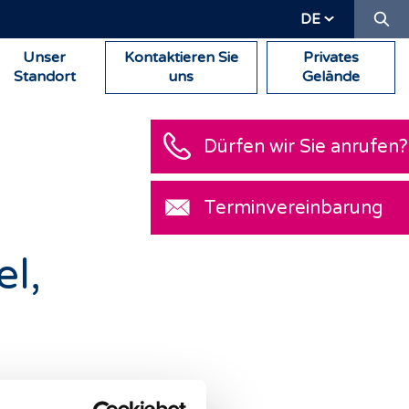
Su
DE
Unser
Kontaktieren Sie
Privates
Standort
uns
Gelände
Dürfen wir Sie anrufen?
Terminvereinbarung
l,