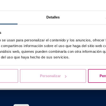
perten empfehlen, dass jede Frau mindestens einen bis dre
wangerschaft mit der Einnahme von Folsäure beginnt. Darü
Detalles
hme von Antioxidantien die Fruchtbarkeitsrate verbessern,
t Unfruchtbarkeit.
s
b se usan para personalizar el contenido y los anuncios, ofrecer
s, compartimos información sobre el uso que haga del sitio web 
 análisis web, quienes pueden combinarla con otra información q
r del uso que haya hecho de sus servicios.
Wir beantworten Ihre Fragen
Personalizar
Per