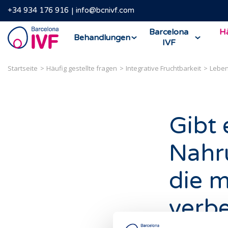
+34 934 176 916
info@bcnivf.com
Barcelona
Barcelona
Hä
Behandlungen
IVF
IVF
Startseite
Häufig gestellte fragen
Integrative Fruchtbarkeit
Leben
Gibt 
Nahr
die m
verb