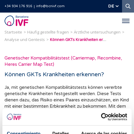
S
DE
+34 934 176 916
info@bcnivf.com
Barcelona
IVF
Startseite
Häufig gestellte fragen
Ärztliche untersuchungen
Analyse und Gentests
Können GKTs Krankheiten erkennen?
Genetischer Kompatibilitätstest (Carriermap, Recombine,
Heres Carrier Map Test)
Können GKTs Krankheiten erkennen?
Ja, mit genetischen Kompatibilitätstests können vererbte
genetische Krankheiten festgestellt werden. Diese Tests
dienen dazu, das Risiko eines Paares einzuschätzen, ein Kind
mit einer bestimmten Erbkrankheit zu bekommen. Mit dem
GKT können etwa 550 Gene analysiert werden, in denen bis
zu 4 500 Mutationen nachgewiesen werden können, die mit
mehr als 600 rezessiven Erbkrankheiten verbunden sind.
Consentimiento
Detalles
Acerca de las cookies