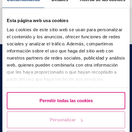
Wir beantworten Ihre Fragen
Esta página web usa cookies
Las cookies de este sitio web se usan para personalizar
el contenido y los anuncios, ofrecer funciones de redes
sociales y analizar el tráfico. Además, compartimos
información sobre el uso que haga del sitio web con
Barcelona IVF
nuestros partners de redes sociales, publicidad y análisis
C./ Escoles Pies, 103. 08017 - Barcelona (Spanien)
web, quienes pueden combinarla con otra información
|
+34 934 176 916
info@bcnivf.com
que les haya proporcionado o que hayan recopilado a
Barcelona IVF ist ein von der Generalitat de Catalunya
partir del uso que haya hecho de sus servicios.
anerkanntes Gesundheitszentrum und als Zentrum für humane
Reproduktionsmedizin mit der Nummer E08050604 zugelassen.
Permitir todas las cookies
Personalizar