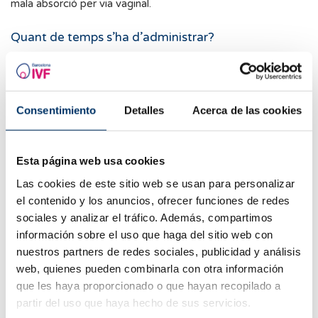
mala absorció per via vaginal.
Quant de temps s
’
ha d
’
administrar?
De manera general, l’administració de progesterona s’inicia
després de l’ovulació en processos d’inseminació artificial, i
després de la punció ovàrica en FIV, i es manté fins a la
setmana 10-12 de gestació, quan la placenta comença a
Consentimiento
Detalles
Acerca de las cookies
produir-la de manera natural. No obstant això, sempre s’han
de seguir les pautes marcades pels especialistes.
Esta página web usa cookies
Què passa si no s
’
administra progesterona?
Las cookies de este sitio web se usan para personalizar
La manca de suplementació amb progesterona pot disminuir
el contenido y los anuncios, ofrecer funciones de redes
les probabilitats d’implantació de l’embrió i augmentar el risc
sociales y analizar el tráfico. Además, compartimos
de sagnat precoç o d’avortament en les primeres setmanes.
información sobre el uso que haga del sitio web con
nuestros partners de redes sociales, publicidad y análisis
Possibles efectes secundaris de la progesterona
web, quienes pueden combinarla con otra información
que les haya proporcionado o que hayan recopilado a
L’administració de progesterona pot tenir els següents
partir del uso que haya hecho de sus servicios.
efectes secundaris: