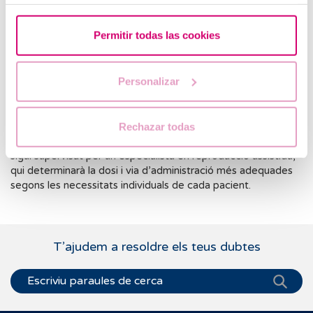
Sensació d’inflor abdominal.
Permitir todas las cookies
Cansament o somnolència.
Augment de la secreció vaginal (especialment amb la
Personalizar
via vaginal).
En alguns casos, mal de cap o sensibilitat als pits.
Rechazar todas
És important que qualsevol tractament amb progesterona
sigui supervisat per un especialista en reproducció assistida,
qui determinarà la dosi i via d’administració més adequades
segons les necessitats individuals de cada pacient.
T’ajudem a resoldre els teus dubtes