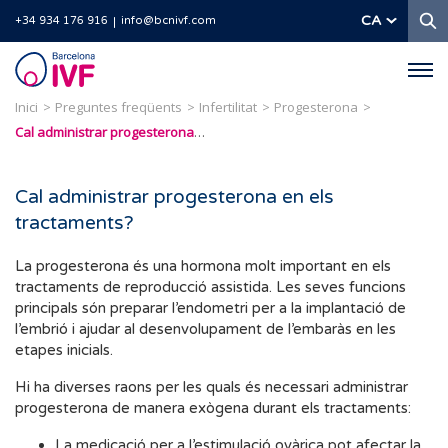
C
CA
+34 934 176 916
info@bcnivf.com
Barcelona
IVF
Inici
Preguntes freqüents
Infertilitat
Progesterona
Cal administrar progesterona en els tractaments?
Cal administrar progesterona en els
tractaments?
La progesterona és una hormona molt important en els
tractaments de reproducció assistida. Les seves funcions
principals són preparar l’endometri per a la implantació de
l’embrió i ajudar al desenvolupament de l’embaràs en les
etapes inicials.
Hi ha diverses raons per les quals és necessari administrar
progesterona de manera exògena durant els tractaments:
La medicació per a l’estimulació ovàrica pot afectar la