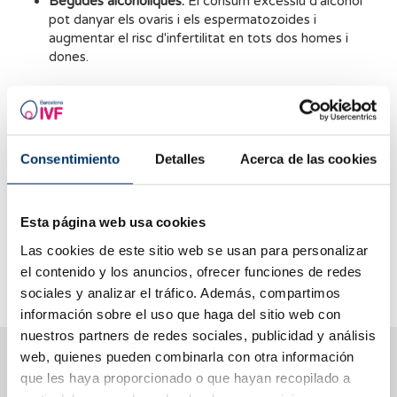
Begudes alcohòliques:
El consum excessiu d'alcohol
pot danyar els ovaris i els espermatozoides i
augmentar el risc d'infertilitat en tots dos homes i
dones.
Cafè i te:
El consum excessiu de cafeïna pot afectar
l'ovulació en les dones i reduir la quantitat
d'espermatozoides en els homes.
Consentimiento
Detalles
Acerca de las cookies
Carn vermella:
El consum excessiu de carn vermella pot
augmentar els nivells d'estrogen en el cos, la qual cosa
pot afectar l'ovulació en les dones.
Esta página web usa cookies
Greixos saturats:
El consum excessiu de greixos
Las cookies de este sitio web se usan para personalizar
saturats pot contribuir a problemes metabòlics, com
el contenido y los anuncios, ofrecer funciones de redes
l'obesitat, que poden afectar la fertilitat.
sociales y analizar el tráfico. Además, compartimos
información sobre el uso que haga del sitio web con
nuestros partners de redes sociales, publicidad y análisis
T’ajudem a resoldre els teus dubtes
web, quienes pueden combinarla con otra información
que les haya proporcionado o que hayan recopilado a