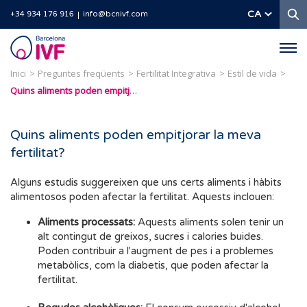
C
CA
+34 934 176 916
info@bcnivf.com
Barcelona
IVF
Inici
Preguntes freqüents
Fertilitat Integrativa
Estil de vida
Quins aliments poden empitjorar la meva fertilitat?
Quins aliments poden empitjorar la meva
fertilitat?
Alguns estudis suggereixen que uns certs aliments i hàbits
alimentosos poden afectar la fertilitat. Aquests inclouen:
Aliments processats:
Aquests aliments solen tenir un
alt contingut de greixos, sucres i calories buides.
Poden contribuir a l'augment de pes i a problemes
metabòlics, com la diabetis, que poden afectar la
fertilitat.