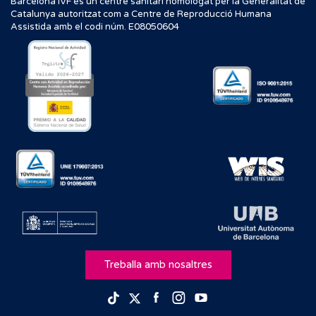
Barcelona IVF és un centre sanitari homologat per la Generalitat de
Catalunya autoritzat com a Centre de Reproducció Humana
Assistida amb el codi núm. E08050604
Treballa amb nosaltres
Facebook
Instagram
Youtube
TikTok
Twitter