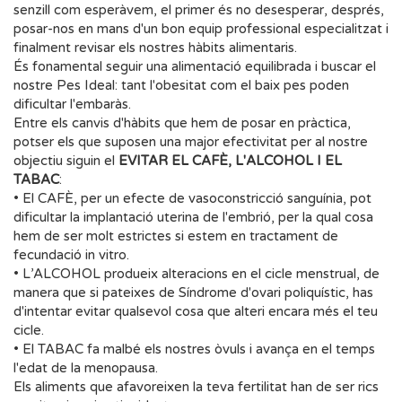
senzill com esperàvem, el primer és no desesperar, després,
posar-nos en mans d'un bon equip professional especialitzat i
finalment revisar els nostres hàbits alimentaris.
És fonamental seguir una alimentació equilibrada i buscar el
nostre Pes Ideal: tant l'obesitat com el baix pes poden
dificultar l'embaràs.
Entre els canvis d'hàbits que hem de posar en pràctica,
potser els que suposen una major efectivitat per al nostre
objectiu siguin el
EVITAR EL CAFÈ, L'ALCOHOL I EL
TABAC
:
• El CAFÈ, per un efecte de vasoconstricció sanguínia, pot
dificultar la implantació uterina de l'embrió, per la qual cosa
hem de ser molt estrictes si estem en tractament de
fecundació in vitro.
• L’ALCOHOL produeix alteracions en el cicle menstrual, de
manera que si pateixes de Síndrome d'ovari poliquístic, has
d'intentar evitar qualsevol cosa que alteri encara més el teu
cicle.
• El TABAC fa malbé els nostres òvuls i avança en el temps
l'edat de la menopausa.
Els aliments que afavoreixen la teva fertilitat han de ser rics