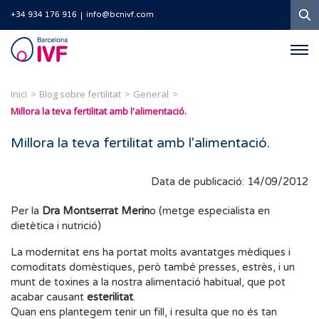
C
+34 934 176 916
info@bcnivf.com
Barcelona
IVF
Inici
Blog sobre fertilitat
General
Millora la teva fertilitat amb l'alimentació.
Millora la teva fertilitat amb l'alimentació.
Data de publicació: 14/09/2012
Per la
Dra Montserrat Merin
o (metge especialista en
dietètica i nutrició)
La modernitat ens ha portat molts avantatges mèdiques i
comoditats domèstiques, però també presses, estrès, i un
munt de toxines a la nostra alimentació habitual, que pot
acabar causant
esterilitat
.
Quan ens plantegem tenir un fill, i resulta que no és tan