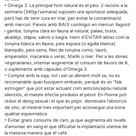
• Omega 3: La principal font natural és el peix. 2 racions a la
setmana (340gr/semana) suposen una aportació adequada,
però has de tenir cura en triar, per evitar la contaminació
amb mercuri. Peixos amb BAIX contingut en mercuri: llagostí
i gamba, tonyina clara en llauna al natural, palaia, truita,
abadejo, tilàpia, salmó o bagra. Hem d’EVITAR altres com la
tonyina blanca en llauna, peix espasa (o agulla blanca),
blanquillo, peix serra, filet de tonyina comú, tauró,
emperador, macarela o verat, Marlín o mer. Per a les dones
vegetarianes, intentar augmentar el consum de llavors de lli,
o suplements amb càpsules d’Omega 3
• Compte amb la soja, tot i ser un aliment molt sa, no és
recomanable quan busquem embaràs, perquè és un "fals
estrogen" que pot estar actuant com anticonceptiu natural
silenciós, el mateix efecte produeix el pèsol. En l'home pot
reduir el desig sexual i el que és pitjor, disminueix l'absorció
de zinc, el mineral més important per aconseguir una bona
qualitat espermàtica.
• Evitar grans consums de carn, ja que augmenta els nivells
d'amoníac en sang el que dificultar la implantació uterina de
la mateixa manera que el cafè.