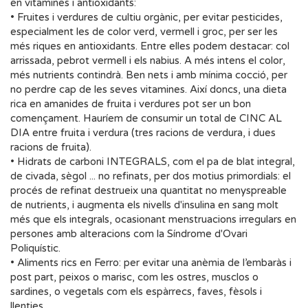
en vitamines i antioxidants:
• Fruites i verdures de cultiu orgànic, per evitar pesticides,
especialment les de color verd, vermell i groc, per ser les
més riques en antioxidants. Entre elles podem destacar: col
arrissada, pebrot vermell i els nabius. A més intens el color,
més nutrients contindrà. Ben nets i amb mínima cocció, per
no perdre cap de les seves vitamines. Així doncs, una dieta
rica en amanides de fruita i verdures pot ser un bon
començament. Hauríem de consumir un total de CINC AL
DIA entre fruita i verdura (tres racions de verdura, i dues
racions de fruita).
• Hidrats de carboni INTEGRALS, com el pa de blat integral,
de civada, sègol ... no refinats, per dos motius primordials: el
procés de refinat destrueix una quantitat no menyspreable
de nutrients, i augmenta els nivells d'insulina en sang molt
més que els integrals, ocasionant menstruacions irregulars en
persones amb alteracions com la Síndrome d'Ovari
Poliquístic.
• Aliments rics en Ferro: per evitar una anèmia de l’embaràs i
post part, peixos o marisc, com les ostres, musclos o
sardines, o vegetals com els espàrrecs, faves, fèsols i
llenties.