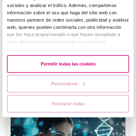
sociales y analizar el tráfico. Además, compartimos
información sobre el uso que haga del sitio web con
Epigenètica i fertilitat: com influeix el teu estil de vida
nuestros partners de redes sociales, publicidad y análisis
en l'expressió genètica de l'embrió
web, quienes pueden combinarla con otra información
que les haya proporcionado o que hayan recopilado a
partir del uso que haya hecho de sus servicios.
Permitir todas las cookies
Personalizar
Quins són els valors que indiquen una baixa reserva
Rechazar todas
ovàrica?