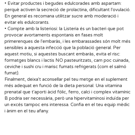
• Evitar productes i begudes edulcorades amb aspartam:
perquè activen la secreció de prolactina, dificultant l'ovulació.
En general es recomana utilitzar sucre amb moderació i
evitar els edulcorants.
• Compte amb la listeriosi: la Listeria és un bacteri que pot
provocar avortaments espontanis en fases molt
primerenques de l'embaràs, i les embarassades són molt més
sensibles a aquesta infecció que la població general. Per
aquest motiu, si aquestes buscant embaràs, evita el risc:
formatges blancs i lactis NO pasteuritzats, carn poc cuinada,
ceviche i sushi cru i marisc fumats refrigerats (com el salmó
fumat).
Finalment, deixa't aconsellar pel teu metge en el suplement
més adequat en funció de la dieta personal. Una vitamina
prenatal que t'aporti àcid fòlic, ferro, calci i complex vitamínic
B podria ser necessària, però una hipervitaminosi induïda per
un excés tampoc ens interessa. Confia en el teu equip mèdic
i ànim en el teu afany.