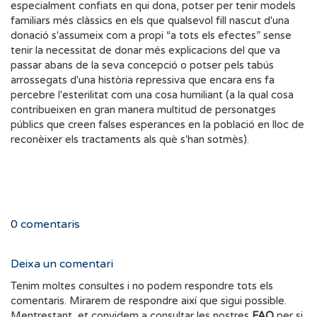
especialment confiats en qui dona, potser per tenir models
familiars més clàssics en els que qualsevol fill nascut d'una
donació s'assumeix com a propi “a tots els efectes” sense
tenir la necessitat de donar més explicacions del que va
passar abans de la seva concepció o potser pels tabús
arrossegats d'una història repressiva que encara ens fa
percebre l'esterilitat com una cosa humiliant (a la qual cosa
contribueixen en gran manera multitud de personatges
públics que creen falses esperances en la població en lloc de
reconèixer els tractaments als què s'han sotmès).
0
comentaris
Deixa un comentari
Tenim moltes consultes i no podem respondre tots els
comentaris. Mirarem de respondre així que sigui possible.
Mentrestant, et convidem a consultar les nostres
FAQ
per si