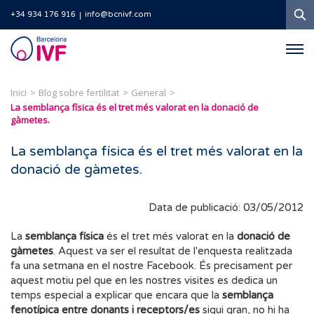
C
+34 934 176 916
info@bcnivf.com
Barcelona
IVF
Inici
Blog sobre fertilitat
General
La semblança física és el tret més valorat en la donació de
gàmetes.
La semblança física és el tret més valorat en la
donació de gàmetes.
Data de publicació: 03/05/2012
La
semblança
física
és el tret més valorat en la
donació de
gàmetes
. Aquest va ser el resultat de l'enquesta realitzada
fa una setmana en el nostre Facebook. És precisament per
aquest motiu pel que en les nostres visites es dedica un
temps especial a explicar que encara que la
semblança
fenotípica entre donants i receptors/es
sigui gran, no hi ha