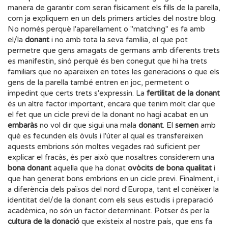
manera de garantir com seran físicament els fills de la parella,
com ja expliquem en un dels primers articles del nostre blog.
No només perquè l'aparellament o "matching" es fa amb
el/la
donant
i no amb tota la seva família, el que pot
permetre que gens amagats de germans amb diferents trets
es manifestin, sinó perquè és ben conegut que hi ha trets
familiars que no apareixen en totes les generacions o que els
gens de la parella també entren en joc, permetent o
impedint que certs trets s'expressin. La
fertilitat de la donant
és un altre factor important, encara que tenim molt clar que
el fet que un cicle previ de la donant no hagi acabat en un
embaràs
no vol dir que sigui una mala
donant
. El
semen
amb
què es fecunden els òvuls i l'úter al qual es transfereixen
aquests embrions són moltes vegades raó suficient per
explicar el fracàs, és per això que nosaltres considerem una
bona donant
aquella que ha donat
ovòcits
de bona qualitat
i
que han generat bons embrions en un cicle previ. Finalment, i
a diferència dels països del nord d'Europa, tant el conèixer la
identitat del/de la donant com els seus estudis i preparació
acadèmica, no són un factor determinant. Potser és per la
cultura de la donació
que existeix al nostre país, que ens fa