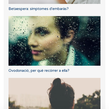
Betaespera: símptomes d'embaràs?
Ovodonació, per què recórrer a ella?