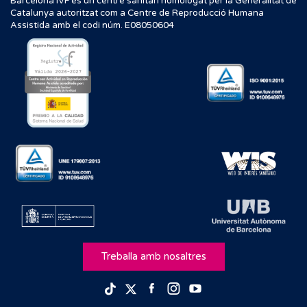
Barcelona IVF és un centre sanitari homologat per la Generalitat de
Catalunya autoritzat com a Centre de Reproducció Humana
Assistida amb el codi núm. E08050604
Treballa amb nosaltres
Facebook
Instagram
Youtube
TikTok
Twitter