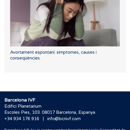
Avortament espontani: símptomes, causes i
conseqüències.
Barcelona IVF
Edifici Planetarium
Escoles Pies, 103. 08017 Barcelona, Espanya
|
+34 934 176 916
info@bcnivf.com