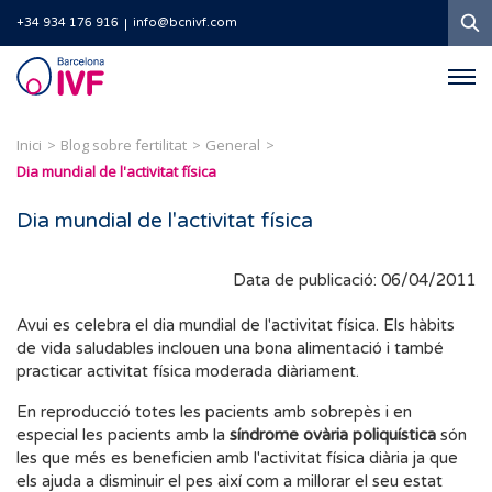
C
+34 934 176 916
info@bcnivf.com
Barcelona
IVF
Inici
Blog sobre fertilitat
General
Dia mundial de l'activitat física
Dia mundial de l'activitat física
Data de publicació: 06/04/2011
Avui es celebra el dia mundial de l'activitat física. Els hàbits
de vida saludables inclouen una bona alimentació i també
practicar activitat física moderada diàriament.
En reproducció totes les pacients amb sobrepès i en
especial les pacients amb la
síndrome ovària poliquística
són
les que més es beneficien amb l'activitat física diària ja que
els ajuda a disminuir el pes així com a millorar el seu estat