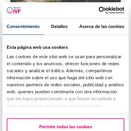
Consentimiento
Detalles
Acerca de las cookies
Tinc endometriosi. Què hem pot passar?(II)
Esta página web usa cookies
Las cookies de este sitio web se usan para personalizar
el contenido y los anuncios, ofrecer funciones de redes
sociales y analizar el tráfico. Además, compartimos
información sobre el uso que haga del sitio web con
nuestros partners de redes sociales, publicidad y análisis
web, quienes pueden combinarla con otra información
que les haya proporcionado o que hayan recopilado a
Primera ecografia després d'una FIV o ovodonació
partir del uso que haya hecho de sus servicios.
Permitir todas las cookies