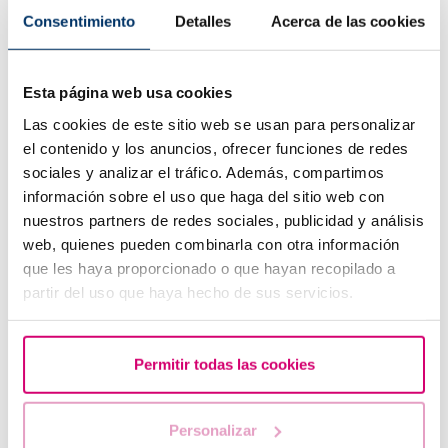
effettuato un processo di schiusa assistita.
Consentimiento
Detalles
Acerca de las cookies
Apposizione:
l’embrione si orienta sul tessuto
endometriale, in modo tale che la sua massa cellulare
interna punti verso l’endometrio.
Adesione:
il trofoectoderma della blastocisti aderisce
Esta página web usa cookies
all’epitelio endometriale e si unisce grazie all’azione
Las cookies de este sitio web se usan para personalizar
delle molecole di adesione.
el contenido y los anuncios, ofrecer funciones de redes
Invasione:
il trofoectoderma embrionale prolifera
nell’endometrio e sposta le cellule epiteliali fino a
sociales y analizar el tráfico. Además, compartimos
stabilire il contatto con il sangue materno. In questa
información sobre el uso que haga del sitio web con
fase si può verificare il noto sanguinamento da
nuestros partners de redes sociales, publicidad y análisis
impianto.
web, quienes pueden combinarla con otra información
que les haya proporcionado o que hayan recopilado a
Quali fattori influenzano il processo di impianto?
partir del uso que haya hecho de sus servicios.
Qualità dell’embrione:
affinché l’embrione possa aderire
all’endometrio, deve aver raggiunto lo stadio di
blastocisti schiusa, ovvero aver perso la zona pellucida.
Permitir todas las cookies
Recettività endometriale:
l’endometrio deve
presentare caratteristiche adeguate, con uno spessore
Personalizar
compreso tra 7 e 10 mm.