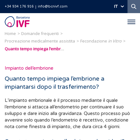
Ri
IT
+34 934 176 916
info@bcnivf.com
Barcelona
IVF
Home
Domande frequenti
Procreazione medicalmente assistita
Fecondazione
in Vitro
Quanto tempo impiega l’embrione a impiantarsi dopo il trasferimento?
Impianto dell’embrione
Quanto tempo impiega l’embrione a
impiantarsi dopo il trasferimento?
L’impianto embrionale è il processo mediante il quale
l’embrione si attacca all’endometrio per continuare il suo
sviluppo e dare inizio alla gravidanza. Questo processo può
avvenire solo quando l’endometrio è recettivo, condizione
nota come finestra di impianto, che dura circa 4 giorni.