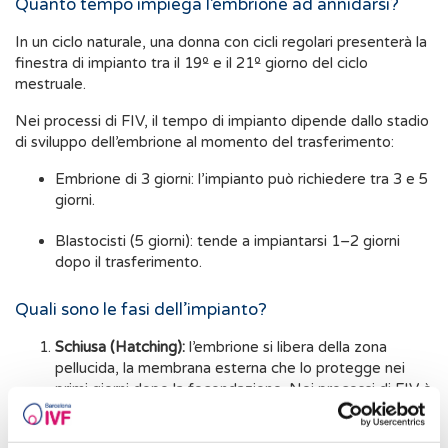
Quanto tempo impiega l’embrione ad annidarsi?
In un ciclo naturale, una donna con cicli regolari presenterà la
finestra di impianto tra il 19º e il 21º giorno del ciclo
mestruale.
Nei processi di FIV, il tempo di impianto dipende dallo stadio
di sviluppo dell’embrione al momento del trasferimento:
Embrione di 3 giorni: l’impianto può richiedere tra 3 e 5
giorni.
Blastocisti (5 giorni): tende a impiantarsi 1–2 giorni
dopo il trasferimento.
Quali sono le fasi dell’impianto?
Schiusa (Hatching):
l’embrione si libera della zona
pellucida, la membrana esterna che lo protegge nei
primi giorni dopo la fecondazione. Nei processi di FIV è
possibile trasferire blastocisti già schiusi, o perché ciò è
avvenuto durante la coltura, o perché è stato