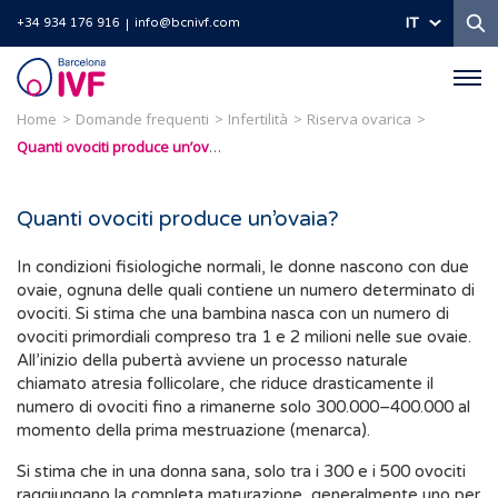
Ri
IT
+34 934 176 916
info@bcnivf.com
Barcelona
IVF
Home
Domande frequenti
Infertilità
Riserva ovarica
Quanti ovociti produce un’ovaia?
Quanti ovociti produce un’ovaia?
In condizioni fisiologiche normali, le donne nascono con due
ovaie, ognuna delle quali contiene un numero determinato di
ovociti. Si stima che una bambina nasca con un numero di
ovociti primordiali compreso tra 1 e 2 milioni nelle sue ovaie.
All’inizio della pubertà avviene un processo naturale
chiamato atresia follicolare, che riduce drasticamente il
numero di ovociti fino a rimanerne solo 300.000–400.000 al
momento della prima mestruazione (menarca).
Si stima che in una donna sana, solo tra i 300 e i 500 ovociti
raggiungano la completa maturazione, generalmente uno per