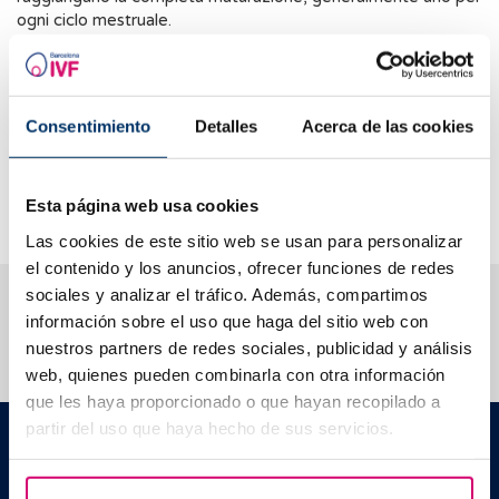
ogni ciclo mestruale.
La stimolazione ovarica controllata è una tecnica di
procreazione medicalmente assistita il cui obiettivo è
ottenere uno sviluppo multifollicolare, cioè di diversi ovociti
Consentimiento
Detalles
Acerca de las cookies
in ogni ciclo. Questa tecnica viene utilizzata nei trattamenti di
fecondazione in vitro o nei processi di vitrificazione degli
ovociti, in cui le probabilità di successo del trattamento
aumentano con il numero di ovociti maturi ottenuti.
Esta página web usa cookies
Las cookies de este sitio web se usan para personalizar
el contenido y los anuncios, ofrecer funciones de redes
sociales y analizar el tráfico. Además, compartimos
Ti aiutiamo a risolvere i tuoi dubbi
información sobre el uso que haga del sitio web con
nuestros partners de redes sociales, publicidad y análisis
web, quienes pueden combinarla con otra información
que les haya proporcionado o que hayan recopilado a
partir del uso que haya hecho de sus servicios.
Barcelona IVF
Edificio Planetarium
C./ Escoles Pies, 103. 08017 - Barcellona (Spagna)