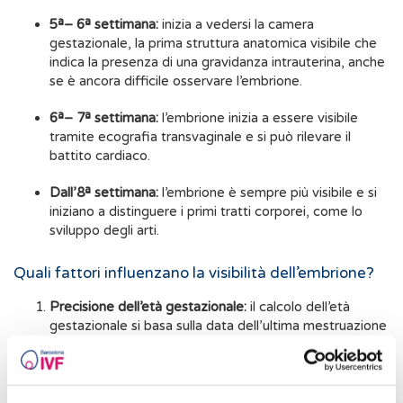
5ª– 6ª
settimana:
inizia a vedersi la camera
gestazionale, la prima struttura anatomica visibile che
indica la presenza di una gravidanza intrauterina, anche
se è ancora difficile osservare l’embrione.
6ª– 7ª settimana:
l’embrione inizia a essere visibile
tramite ecografia transvaginale e si può rilevare il
battito cardiaco.
Dall’8ª settimana:
l’embrione è sempre più visibile e si
iniziano a distinguere i primi tratti corporei, come lo
sviluppo degli arti.
Quali fattori influenzano la visibilità dell’embrione?
Precisione dell’età gestazionale:
il calcolo dell’età
gestazionale si basa sulla data dell’ultima mestruazione
(DUM). Questo metodo è ideato per donne con cicli
regolari di 28 giorni, ma poiché un ciclo mestruale
normale può durare tra i 21 e i 35 giorni, per molte
donne il calcolo può non essere preciso.