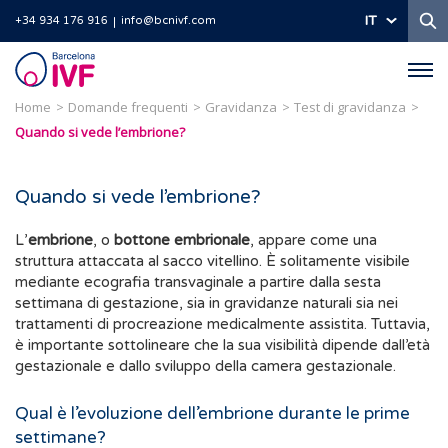
Ri
IT
+34 934 176 916
info@bcnivf.com
Barcelona
IVF
Home
Domande frequenti
Gravidanza
Test di gravidanza
Quando si vede l’embrione?
Quando si vede l’embrione?
L’
embrione
, o
bottone embrionale
, appare come una
struttura attaccata al sacco vitellino. È solitamente visibile
mediante ecografia transvaginale a partire dalla sesta
settimana di gestazione, sia in gravidanze naturali sia nei
trattamenti di procreazione medicalmente assistita. Tuttavia,
è importante sottolineare che la sua visibilità dipende dall’età
gestazionale e dallo sviluppo della camera gestazionale.
Qual è l’evoluzione dell’embrione durante le prime
settimane?