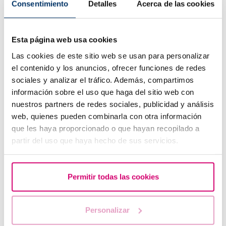
Consentimiento
Detalles
Acerca de las cookies
Qualità dell’ecografo:
gli ecografi ad alta risoluzione
agevolano l’individuazione precoce delle strutture
embrionali.
Esta página web usa cookies
Tipo di ecografia:
l’ecografia transvaginale consente di
osservare l’embrione prima rispetto a quella
Las cookies de este sitio web se usan para personalizar
addominale.
el contenido y los anuncios, ofrecer funciones de redes
sociales y analizar el tráfico. Además, compartimos
Cosa fare se l’embrione non è visibile durante la
información sobre el uso que haga del sitio web con
prima ecografia?
nuestros partners de redes sociales, publicidad y análisis
web, quienes pueden combinarla con otra información
Se l’ecografia viene eseguita tra la 5ª e la 6ª settimana di
gravidanza e si osserva la camera gestazionale, si consiglia di
que les haya proporcionado o que hayan recopilado a
attendere una settimana e ripetere l’esame. La mancata
partir del uso que haya hecho de sus servicios.
visualizzazione dell’embrione può essere dovuta a un errore
nel calcolo dell’età gestazionale.
Permitir todas las cookies
Se alla 7ª settimana non si osserva né l’embrione né il battito
cardiaco, il personale medico può richiedere ulteriori esami o
ripetere l’ecografia per verificare il corretto sviluppo della
Personalizar
gravidanza.