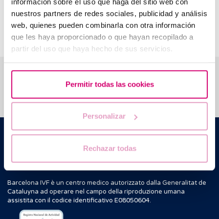
información sobre el uso que haga del sitio web con
Le dimensioni e la forma della camera gestazionale
nuestros partners de redes sociales, publicidad y análisis
aiutano a identificare
eventuali anomalie precoci
web, quienes pueden combinarla con otra información
dell’embrione
.
que les haya proporcionado o que hayan recopilado a
partir del uso que haya hecho de sus servicios.
Ti aiutiamo a risolvere i tuoi dubbi
Permitir todas las cookies
Personalizar
Barcelona IVF
Edificio Planetarium
Rechazar todas
C./ Escoles Pies, 103. 08017 - Barcellona (Spagna)
|
+34 934 176 916
info@bcnivf.com
Barcelona IVF è un centro medico autorizzato dalla Generalitat de
Cataluyna ad operare nel campo della riproduzione umana
assistita con il codice identificativo E08050604.