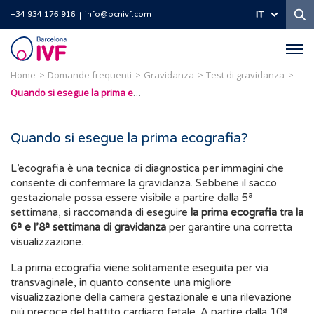
Ri
IT
+34 934 176 916
info@bcnivf.com
Barcelona
IVF
Home
Domande frequenti
Gravidanza
Test di gravidanza
Quando si esegue la prima ecografia?
Quando si esegue la prima ecografia?
L’ecografia è una tecnica di diagnostica per immagini che
consente di confermare la gravidanza. Sebbene il sacco
gestazionale possa essere visibile a partire dalla 5ª
settimana, si raccomanda di eseguire
la prima ecografia tra la
6ª e l’8ª settimana di gravidanza
per garantire una corretta
visualizzazione.
La prima ecografia viene solitamente eseguita per via
transvaginale, in quanto consente una migliore
visualizzazione della camera gestazionale e una rilevazione
più precoce del battito cardiaco fetale. A partire dalla 10ª