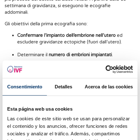
settimana di gravidanza, si eseguono le ecografie
addominali.
Gli obiettivi della prima ecografia sono:
Confermare l’impianto dell’embrione nell’utero
ed
escludere gravidanze ectopiche (fuori dall’utero).
Determinare il
numero di embrioni impiantati
.
Rilevare il battito cardiaco.
Se la prima ecografia viene
eseguita alla 6ª settimana, il battito dell’embrione
potrebbe non essere ancora rilevabile, ma questo non
Consentimiento
Detalles
Acerca de las cookies
indica necessariamente un problema. Quando l’età
gestazionale aumenta (8ª e 9ª settimana), il battito è
più facilmente rilevabile.
Esta página web usa cookies
Stimare l’età gestazionale.
La lunghezza cranio-caudale
Las cookies de este sitio web se usan para personalizar
(CRL) dell’embrione è una misura utile a per stimare
el contenido y los anuncios, ofrecer funciones de redes
l’età gestazionale. Questo parametro è
particolarmente utile nelle donne con cicli irregolari.
sociales y analizar el tráfico. Además, compartimos