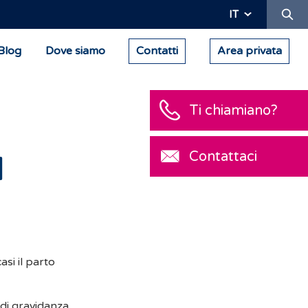
Ric
IT
Blog
Dove siamo
Contatti
Area privata
Ti chiamiano?
Contattaci
l
asi il parto
 di gravidanza