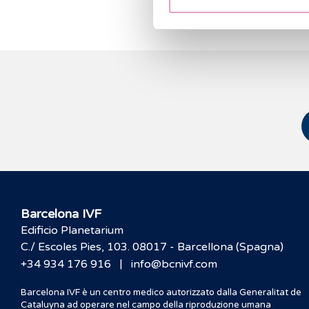
Barcelona IVF
Edificio Planetarium
C./ Escoles Pies, 103. 08017 - Barcellona (Spagna)
|
+34 934 176 916
info@bcnivf.com
Barcelona IVF è un centro medico autorizzato dalla Generalitat de
Cataluyna ad operare nel campo della riproduzione umana