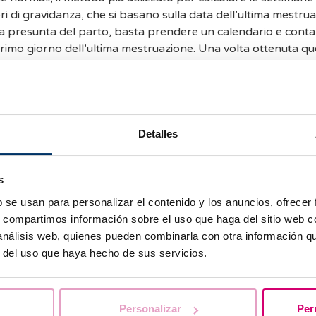
ri di gravidanza, che si basano sulla data dell’ultima mestru
ta presunta del parto, basta prendere un calendario e cont
rimo giorno dell’ultima mestruazione. Una volta ottenuta que
na finestra temporale in cui ci sarà maggiore probabilità di
imane precedenti e le due settimane successive a questa data
periodo tra la 38ª e la 42ª settimana di gestazione).
e con cicli irregolari, oltre alla data dell’ultima mestruazione,
Detalles
azione della lunghezza cranio-caudale dell’embrione (CRL) d
eterminare con maggiore precisione l’età gestazionale e, quin
rto.
s
b se usan para personalizar el contenido y los anuncios, ofrecer
i quante settimane sei incinta dopo un trasferimento embrion
s, compartimos información sobre el uso que haga del sitio web 
ima mestruazione “teorica”. Quest’ultima si ottiene sottraendo
 análisis web, quienes pueden combinarla con otra información q
rimento embrionale, se è stato trasferito un embrione in stad
r del uso que haya hecho de sus servicios.
7 giorni, se è stato trasferito un embrione al terzo giorno di 
cordare che la data presunta del parto è solo una data stima
torisce esattamente nel giorno previsto.
Personalizar
Per