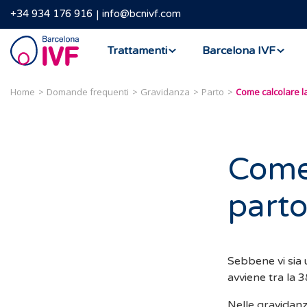
+34 934 176 916
info@bcnivf.com
Barcelona
Trattamenti
Barcelona IVF
IVF
Home
Domande frequenti
Gravidanza
Parto
Come 
parto
Sebbene vi sia u
avviene tra la 
Nelle gravidanz