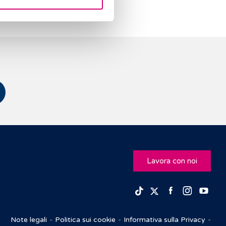
Lavora con noi
Facebook
Insta
Yo
TikTok
Twitter
Note legali
Politica sui cookie
Informativa sulla Privacy