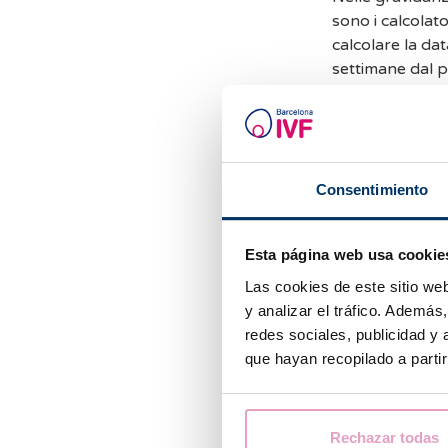
sono i calcolato
calcolare la da
settimane dal p
può stabilire u
tra le due sett
corrisponde al 
Nel caso di donn
Consentimiento
spesso la misur
trimestre per d
presunta del pa
Esta página web usa cookie
Las cookies de este sitio we
Per calcolare d
y analizar el tráfico. Ademá
una data di ult
redes sociales, publicidad y
data del trasfe
que hayan recopilado a parti
blastocisti, o 1
È importante ri
delle donne par
Rechazar todas