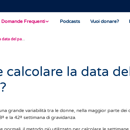
Domande Frequenti
Podcasts
Vuoi donare?
Come calcolare la data del parto?
calcolare la data de
?
na grande variabilità tra le donne, nella maggior parte dei c
38ª e la 42ª settimana di gravidanza.
e normali, il metodo più utilizzato per calcolare le settimane