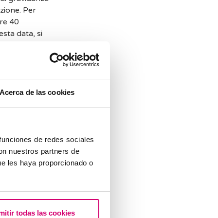
azione. Per
are 40
sta data, si
 parto compresa
 (che
 si utilizza
Acerca de las cookies
urante il primo
di, la data
 funciones de redes sociales
ale, si calcola
con nuestros partners de
 19 giorni dalla
ue les haya proporcionado o
io di
sviluppo.
ta. Solo il 5%
mitir todas las cookies