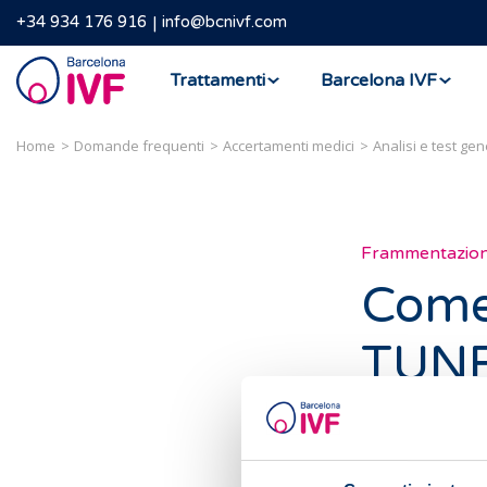
+34 934 176 916
info@bcnivf.com
Barcelona
Trattamenti
Barcelona IVF
IVF
Home
Domande frequenti
Accertamenti medici
Analisi e test gene
Frammentazione
Come 
TUN
La tecnica TUNE
marcare l'estre