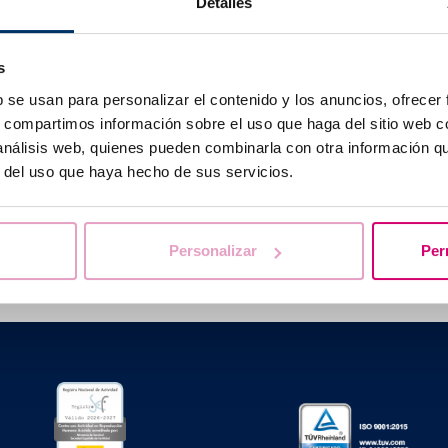
Detalles
è in grado di rilevare rotture del DNA a singolo e doppio fi
ta mediante microscopia a fluorescenza (Figura 1a) o citomet
s
b se usan para personalizar el contenido y los anuncios, ofrecer
s, compartimos información sobre el uso que haga del sitio web 
 análisis web, quienes pueden combinarla con otra información q
r del uso que haya hecho de sus servicios.
Ti aiutiamo a risolvere i tuoi dubbi
Personalizar
Per