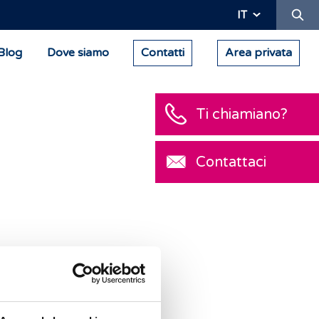
Ric
IT
Blog
Dove siamo
Contatti
Area privata
Ti chiamiano?
Contattaci
a
TdT) per