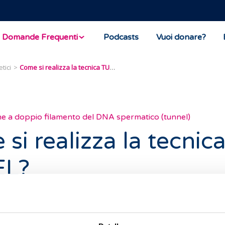
Domande Frequenti
Podcasts
Vuoi donare?
tici
Come si realizza la tecnica TUNEL?
 a doppio filamento del DNA spermatico (tunnel)
si realizza la tecnic
EL?
L richiede l'enzima deossinucleotidil transferasi terminale (
mità 3' libera del DNA.