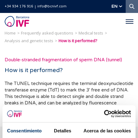
S
EN
+34 934 176 916
info@bcnivf.com
Barcelona
IVF
Home
Frequently asked questions
Medical tests
Analysis and genetic tests
How is it performed?
Double-stranded fragmentation of sperm DNA (tunnel)
How is it performed?
The TUNEL technique requires the terminal deoxynucleotide
transferase enzyme (TdT) to mark the 3' free end of DNA.
This technique is able to detect single and double strand
breaks in DNA, and can be analyzed by fluorescence
microscopy (Figure 1a) or flow cytometry.
Consentimiento
Detalles
Acerca de las cookies
We help you answer your questions