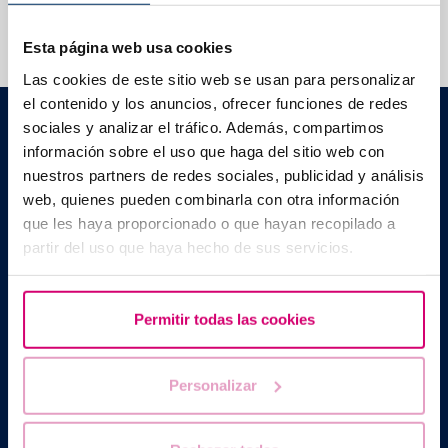
Esta página web usa cookies
Las cookies de este sitio web se usan para personalizar
el contenido y los anuncios, ofrecer funciones de redes
Barcelona IVF
sociales y analizar el tráfico. Además, compartimos
Planetarium Building
información sobre el uso que haga del sitio web con
Escoles Pies, 103. 08017 Barcelona, Spain
nuestros partners de redes sociales, publicidad y análisis
|
+34 934 176 916
info@bcnivf.com
web, quienes pueden combinarla con otra información
Barcelona IVF is a Healthcare Centre approved by the Generalitat
que les haya proporcionado o que hayan recopilado a
of Catalonia and authorized to operate as a Human Assisted
partir del uso que haya hecho de sus servicios.
Reproduction Centre with code no. E08050604
Permitir todas las cookies
Personalizar