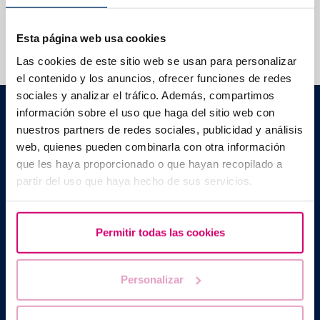
Wir beantworten Ihre Fragen
Esta página web usa cookies
Las cookies de este sitio web se usan para personalizar
el contenido y los anuncios, ofrecer funciones de redes
sociales y analizar el tráfico. Además, compartimos
Barcelona IVF
información sobre el uso que haga del sitio web con
C./ Escoles Pies, 103. 08017 - Barcelona (Spanien)
nuestros partners de redes sociales, publicidad y análisis
|
+34 934 176 916
info@bcnivf.com
web, quienes pueden combinarla con otra información
que les haya proporcionado o que hayan recopilado a
Barcelona IVF ist ein von der Generalitat de Catalunya
anerkanntes Gesundheitszentrum und als Zentrum für humane
partir del uso que haya hecho de sus servicios.
Reproduktionsmedizin mit der Nummer E08050604 zugelassen.
Permitir todas las cookies
Personalizar