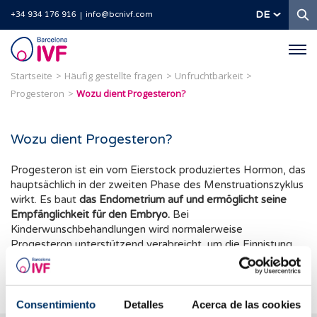
S
DE
+34 934 176 916
info@bcnivf.com
Barcelona
IVF
Startseite
Häufig gestellte fragen
Unfruchtbarkeit
Progesteron
Wozu dient Progesteron?
Wozu dient Progesteron?
Progesteron ist ein vom Eierstock produziertes Hormon, das
hauptsächlich in der zweiten Phase des Menstruationszyklus
wirkt. Es baut
das Endometrium auf und ermöglicht seine
Empfänglichkeit für den Embryo.
Bei
Kinderwunschbehandlungen wird normalerweise
Progesteron unterstützend verabreicht, um die Einnistung
des Embryos zu fördern und die Schwangerschaft zu
erhalten.
Consentimiento
Detalles
Acerca de las cookies