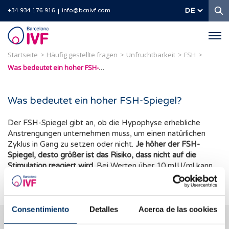
S
DE
+34 934 176 916
info@bcnivf.com
Barcelona
IVF
Startseite
Häufig gestellte fragen
Unfruchtbarkeit
FSH
Was bedeutet ein hoher FSH-Spiegel?
Was bedeutet ein hoher FSH-Spiegel?
Der FSH-Spiegel gibt an, ob die Hypophyse erhebliche
Anstrengungen unternehmen muss, um einen natürlichen
Zyklus in Gang zu setzen oder nicht.
Je höher der FSH-
Spiegel, desto größer ist das Risiko, dass nicht auf die
Stimulation reagiert wird.
Bei Werten über 10 mIU/ml kann
von einer niedrigen Eizellreserve ausgegangen werden.
Consentimiento
Detalles
Acerca de las cookies
Wir beantworten Ihre Fragen