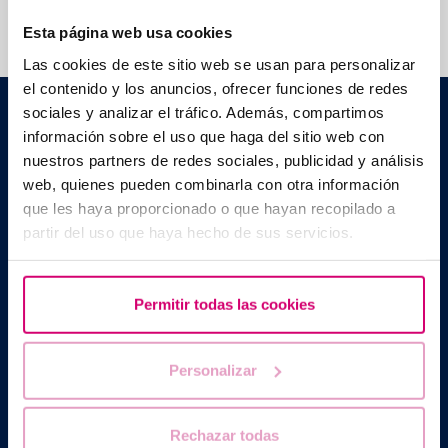
Esta página web usa cookies
Las cookies de este sitio web se usan para personalizar
el contenido y los anuncios, ofrecer funciones de redes
Barcelona IVF
sociales y analizar el tráfico. Además, compartimos
C./ Escoles Pies, 103. 08017 - Barcelona (Spanien)
información sobre el uso que haga del sitio web con
|
+34 934 176 916
info@bcnivf.com
nuestros partners de redes sociales, publicidad y análisis
web, quienes pueden combinarla con otra información
Barcelona IVF ist ein von der Generalitat de Catalunya
que les haya proporcionado o que hayan recopilado a
anerkanntes Gesundheitszentrum und als Zentrum für humane
Reproduktionsmedizin mit der Nummer E08050604 zugelassen.
partir del uso que haya hecho de sus servicios.
Permitir todas las cookies
Personalizar
Rechazar todas