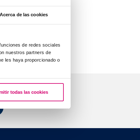
m Labor wachsen
Acerca de las cookies
angefärbt.
 der
tografiert, um
ichnet wird.
 funciones de redes sociales
con nuestros partners de
ue les haya proporcionado o
mitir todas las cookies