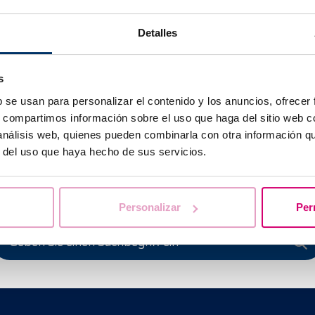
 in eine spezielle Schale oder ein Röhrchen gegeben und i
Detalles
chließend werden der neuen Probe Zellen entnommen und 
alist verwendet ein Mikroskop, um Größe, Form und Anzahl
s
 der Zellprobe zu untersuchen. Die gefärbte Probe wird fo
der Chromosomen zu zeigen, was als Karyotypisierung beze
b se usan para personalizar el contenido y los anuncios, ofrecer
s, compartimos información sobre el uso que haga del sitio web 
 análisis web, quienes pueden combinarla con otra información q
r del uso que haya hecho de sus servicios.
Wir beantworten Ihre Fragen
Personalizar
Per