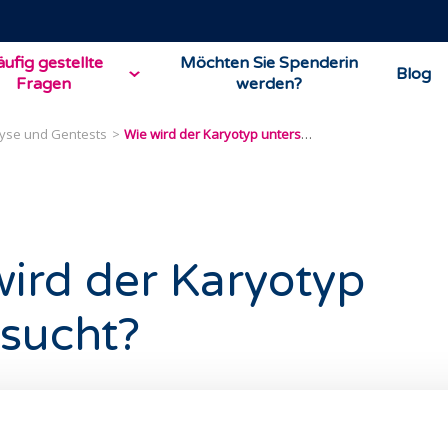
ufig gestellte
Möchten Sie Spenderin
Blog
Fragen
werden?
yse und Gentests
Wie wird der Karyotyp untersucht?
ird der Karyotyp
rsucht?
ierung wird durch eine Blutuntersuchung bestimmt und gibt
hl und Struktur der Chromosomen.