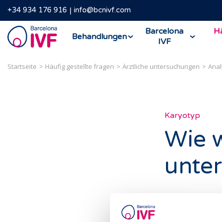
+34 934 176 916
info@bcnivf.com
Barcelona
Barcelona
Hä
Behandlungen
IVF
IVF
Startseite
Häufig gestellte fragen
Ärztliche untersuchungen
Anal
Karyotyp
Wie w
unte
Die Karyotypis
über die Anza