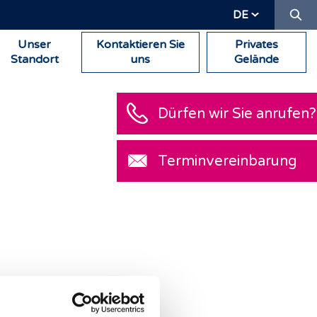
Su
DE
Unser
Kontaktieren Sie
Privates
Standort
uns
Gelände
Dürfen wir Sie anrufen?
Terminvereinbarung
 Aufschluss