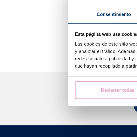
Die Probe wird
Consentimiento
gelassen. Ans
Der Laborspezi
Esta página web usa cookie
Chromosomen in
die Anordnung 
Las cookies de este sitio we
y analizar el tráfico. Ademá
redes sociales, publicidad y
que hayan recopilado a parti
Rechazar todas