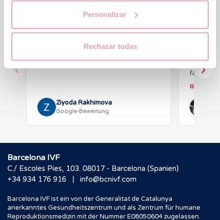
Personalizar
★★★★★
★★★★
Gute Beratung und Unterstützung.
Liebes Te
Rechazar todas
Danke!
Besondere
möchte mic
fachlich 
Begleitung
Ganze Bew
Schwange
Ziyoda Rakhimova
Traum…
D Li
Google-Bewertung
Goo
Barcelona IVF
C./ Escoles Pies, 103. 08017 - Barcelona (Spanien)
|
+34 934 176 916
info@bcnivf.com
Barcelona IVF ist ein von der Generalitat de Catalunya
anerkanntes Gesundheitszentrum und als Zentrum für humane
Reproduktionsmedizin mit der Nummer E08050604 zugelassen.