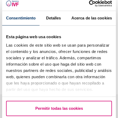
Behandlungsprozess zu erleichtern und ihnen jederzeit das
Gefühl zu geben, jemanden an ihrer Seite zu haben, der ihre
Situation versteht. Erfolg bedeutet für mich, dass sich jede
Consentimiento
Detalles
Acerca de las cookies
Person, die ich betreue, verstanden und begleitet fühlt und
die Behandlung mit Vertrauen und Hoffnung erleben kann.
Ich teile die Philosophie von Barcelona IVF in Bezug auf die
Esta página web usa cookies
assistierte Reproduktion, die auf einer persönlichen und
Las cookies de este sitio web se usan para personalizar
nahbaren Betreuung basiert. Ich bin überzeugt, dass die
el contenido y los anuncios, ofrecer funciones de redes
Zukunft dieses Fachgebiets dank der aktuellen
medizinischen Fortschritte sehr vielversprechend ist.
sociales y analizar el tráfico. Además, compartimos
Gleichzeitig glaube ich, dass wahre Exzellenz darin besteht,
información sobre el uso que haga del sitio web con
Innovation und menschliche Begleitung miteinander zu
nuestros partners de redes sociales, publicidad y análisis
verbinden, damit jeder Patient seinem Traum von einer
web, quienes pueden combinarla con otra información
Familie ein Stück näherkommen kann.
que les haya proporcionado o que hayan recopilado a
partir del uso que haya hecho de sus servicios.
Echte Bewertungen unserer Patienten
Permitir todas las cookies
★★★★★
4,5
· 559 Bewertungen auf Google