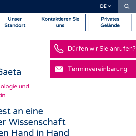
Su
DE
Unser
Kontaktieren Sie
Privates
Standort
uns
Gelände
Dürfen wir Sie anrufen?
Terminvereinbarung
Gaeta
kologie und
in
est an eine
der Wissenschaft
en Hand in Hand