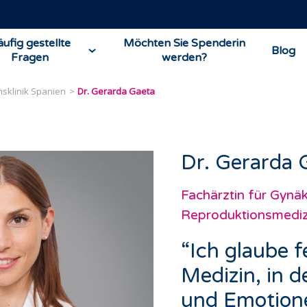
ufig gestellte
Möchten Sie Spenderin
Blog
Fragen
werden?
nsklinik Spanien
Dr. Gerarda Gaeta
Dr. Gerarda 
Fachärztin für Gynä
Reproduktionsmediz
“Ich glaube f
Medizin, in 
und Emotion