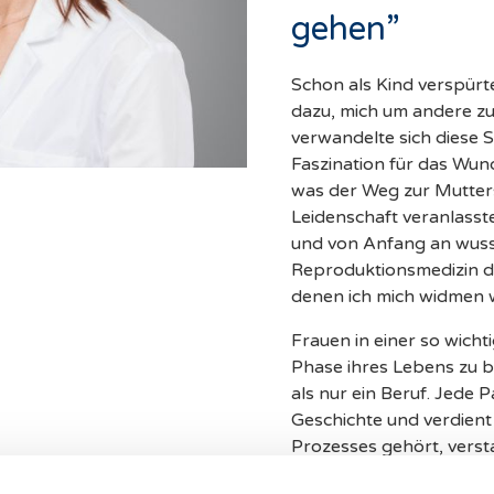
gehen”
Schon als Kind verspürte
dazu, mich um andere zu
verwandelte sich diese Sen
Faszination für das Wund
was der Weg zur Mutter
Leidenschaft veranlasste
und von Anfang an wuss
Reproduktionsmedizin d
denen ich mich widmen w
Frauen in einer so wich
Phase ihres Lebens zu be
als nur ein Beruf. Jede P
Geschichte und verdient
Prozesses gehört, vers
Empathie begleitet zu fü