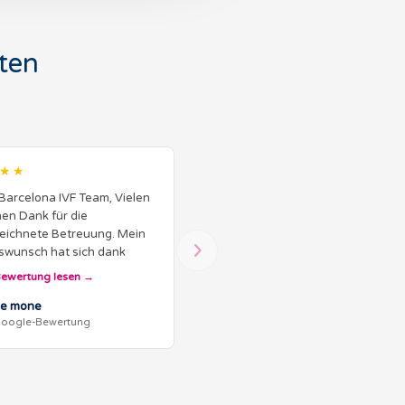
ten
★★
Barcelona IVF Team, Vielen
hen Dank für die
eichnete Betreuung. Mein
swunsch hat sich dank
füllt! Bereits die erste
ewertung lesen
taufnahme war informativ
petent. So verlief die
e mone
oogle-Bewertung
te…