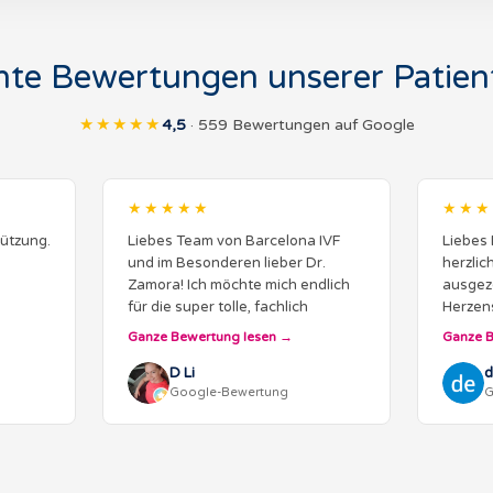
hte Bewertungen unserer Patien
★★★★★
4,5
· 559 Bewertungen auf Google
★★★★★
★★★
ützung.
Liebes Team von Barcelona IVF
Liebes 
und im Besonderen lieber Dr.
herzlic
Zamora! Ich möchte mich endlich
ausgez
für die super tolle, fachlich
Herzen
fundierte Betreuung und
Ihnen er
Ganze Bewertung lesen
Ganze B
Begleitung bis zur erfolgreichen
Kontak
Schwangerschaft bedanken!!
D Li
und kom
d
Google-Bewertung
G
Mein Traum…
gesam