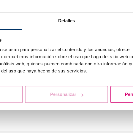
Neugier, Beharrlichkeit
waren die Säulen meiner
Reproduktionsmedizin er
Detalles
wissenschaftliche Exzel
menschliche Zuwendung,
s
jeder Behandlung zu ve
b se usan para personalizar el contenido y los anuncios, ofrecer
Als Teil von IVF Barcel
s, compartimos información sobre el uso que haga del sitio web 
vereinen: eine medizini
 análisis web, quienes pueden combinarla con otra información q
Niveau in einer vertraut
r del uso que haya hecho de sus servicios.
menschlichen Umgebung 
eine Medizin, in der Wi
in Hand gehen
–
und ge
Personalizar
Per
versuche ich meinen Pat
vermitteln.