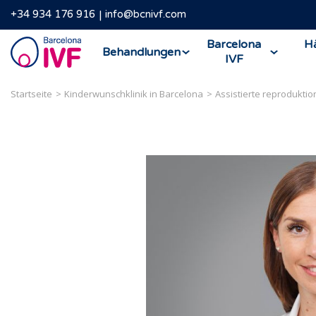
+34 934 176 916
info@bcnivf.com
Barcelona
Barcelona
Hä
Behandlungen
IVF
IVF
Startseite
Kinderwunschklinik in Barcelona
Assistierte reproduktio