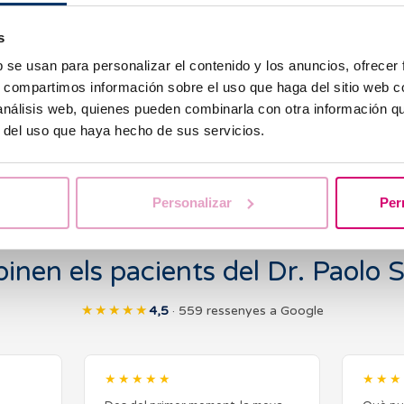
Em sento molt afortuna
s
aquesta tasca a Barcelon
b se usan para personalizar el contenido y los anuncios, ofrecer
meva disposició, i a la d
s, compartimos información sobre el uso que haga del sitio web 
nivell d’atenció i assistè
 análisis web, quienes pueden combinarla con otra información q
millorar com a metge i 
r del uso que haya hecho de sus servicios.
Personalizar
Per
inen els pacients del Dr. Paolo 
★★★★★
4,5
· 559 ressenyes a Google
★★★★★
★★★