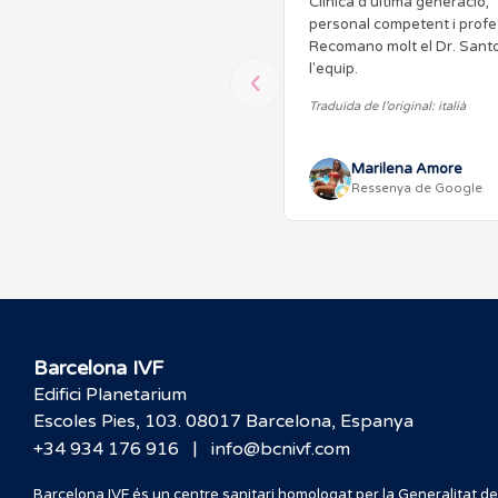
Clínica d'última generació,
personal competent i profe
Recomano molt el Dr. Santor
l'equip.
Traduïda de l’original: italià
Marilena Amore
Ressenya de Google
Barcelona IVF
Edifici Planetarium
Escoles Pies, 103. 08017 Barcelona, Espanya
|
+34 934 176 916
info@bcnivf.com
Barcelona IVF és un centre sanitari homologat per la Generalitat de