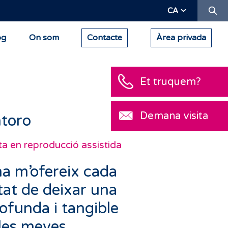
Ce
CA
og
On som
Contacte
Àrea privada
Et truquem?
Demana visita
ntoro
ta en reproducció assistida
na m’ofereix cada
itat de deixar una
funda i tangible
 les meves