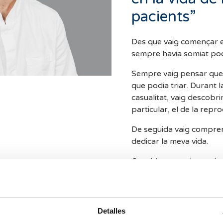
pacients”
Des que vaig començar els
sempre havia somiat pod
Sempre vaig pensar que 
que podia triar. Durant 
casualitat, vaig descobri
particular, el de la repro
De seguida vaig comprend
dedicar la meva vida.
Considero que és una im
meves pacients a fer rea
importants sobre els qua
les nostres vides. Aquest
l’oportunitat de deixar
Detalles
tangible en la vida de le