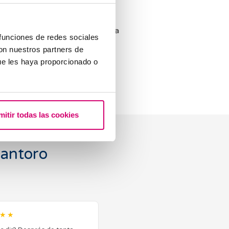
t de poder desenvolupar
a IVF, una clínica que posa a la
 funciones de redes sociales
e les meves pacients, el màxim
con nuestros partners de
ncia, i que m’impulsa cada dia a
ue les haya proporcionado o
com a persona.
mitir todas las cookies
Santoro
★★