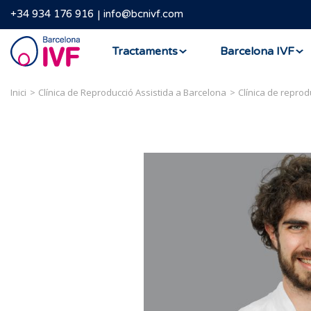
+34 934 176 916
info@bcnivf.com
Barcelona
Tractaments
Barcelona IVF
IVF
Inici
Clínica de Reproducció Assistida a Barcelona
Clínica de reprod