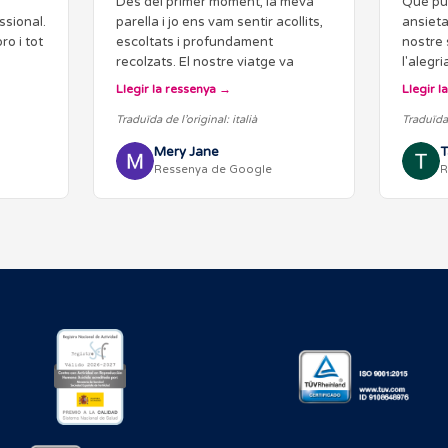
Des del primer moment, la meva
Què puc
ssional.
parella i jo ens vam sentir acollits,
ansieta
o i tot
escoltats i profundament
nostre 
recolzats. El nostre viatge va
l'alegr
començar amb la Cecilia, qui, amb
mongeta
Llegir la ressenya
Llegir l
una claredat, paciència i
naixerà 
Traduïda de l’original: italià
Traduïda 
professionalitat infinites, ens va…
especia
Mery Jane
T
Ressenya de Google
R