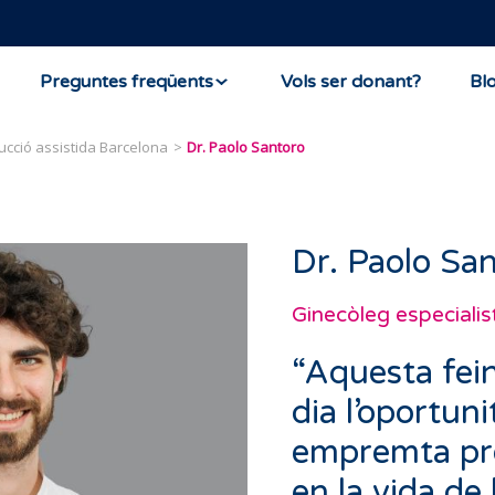
Preguntes freqüents
Vols ser donant?
Bl
ucció assistida Barcelona
Dr. Paolo Santoro
Dr. Paolo Sa
Ginecòleg especialis
“Aquesta fei
dia l’oportun
empremta pro
en la vida de