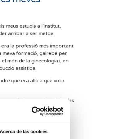
 meus estudis a l’institut,
er arribar a ser metge.
era la professió més important
la meva formació, gairebé per
r el món de la ginecologia i, en
ducció assistida.
re que era allò a què volia
mensa fortuna poder ajudar les
litat un dels somnis més
ls es construeix gran part de
a feina m’ofereix cada dia
 una empremta profunda i
Acerca de las cookies
s meves pacients.