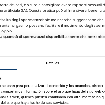
arte dei casi, è sicuro e consigliato avere rapporti sessuali
 artificiale (IA). Questa pratica può offrire diversi benefici 
 risalita degli spermatozoi:
alcune ricerche suggeriscono che l
rante l’orgasmo possano facilitare il movimento degli sperm
lloppio.
 quantità di spermatozoi disponibili:
aspetto che potrebbe 
tà di fecondazione.
sia e lo stress.
 meglio evitare i rapporti sessua
Detalles
gli specialisti possono raccomandare di evitare i rapporti ses
s
artificiale, tra cui:
b se usan para personalizar el contenido y los anuncios, ofrecer
ico: se il medico specialista in procreazione medicalmente a
s, compartimos información sobre el uso que haga del sitio web 
il riposo, è opportuno evitare i rapporti sessuali.
 análisis web, quienes pueden combinarla con otra información q
r del uso que haya hecho de sus servicios.
lvici o sanguinamento: se si presentano dolori pelvici o legge