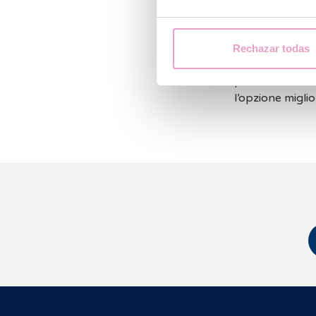
sangue dop
riprendere
Rechazar todas
In ogni caso, il
procreazione me
l’opzione miglio