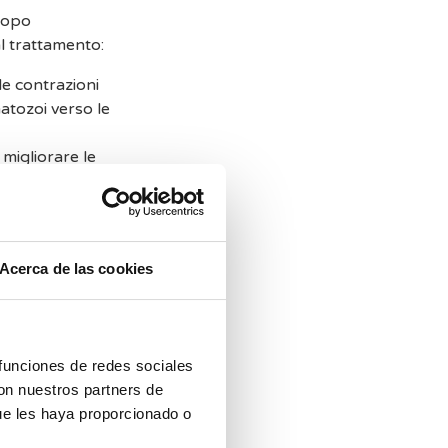
 dopo
al trattamento:
e contrazioni
atozoi verso le
migliorare le
li?
Acerca de las cookies
suali dopo
 funciones de redes sociales
ssistita
con nuestros partners de
ue les haya proporcionado o
re perdite di