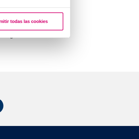
prima di
mitir todas las cookies
o specialista in
consiglierà