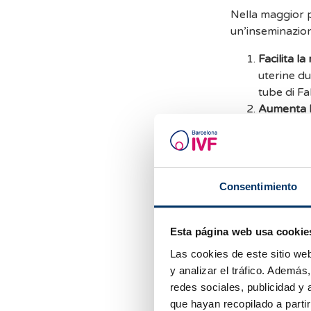
Nella maggior p
un’inseminazione
Facilita la
uterine du
tube di Fa
Aumenta la
probabili
Riduce l’an
Quando è
Consentimiento
In alcuni casi, 
Esta página web usa cookie
un’inseminazione 
Las cookies de este sitio we
Riposo med
y analizar el tráfico. Ademá
consiglia 
redes sociales, publicidad y
que hayan recopilado a parti
Fastidi pe