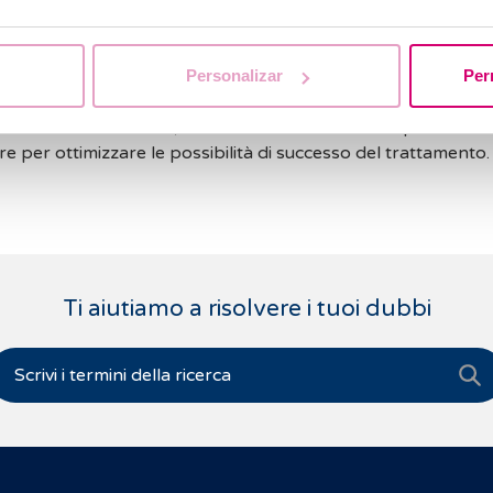
o l’IA, è consigliabile attendere che i sintomi scompaiano 
 l’attività sessuale.
Personalizar
Per
 miglior consiglio è seguire le indicazioni specifiche del propri
dicalmente assistita, che valuterà la situazione specifica e 
re per ottimizzare le possibilità di successo del trattamento.
Ti aiutiamo a risolvere i tuoi dubbi