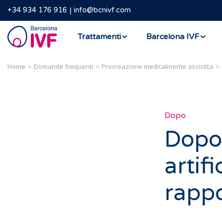
+34 934 176 916
info@bcnivf.com
Barcelona
Trattamenti
Barcelona IVF
IVF
Home
Domande frequenti
Procreazione medicalmente assistita
Dopo
Dopo
artif
rappo