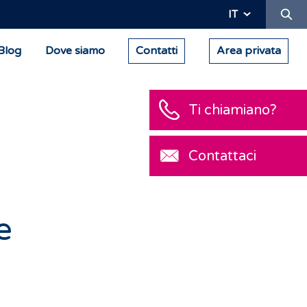
Ric
IT
Blog
Dove siamo
Contatti
Area privata
Ti chiamiano?
Contattaci
e