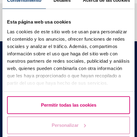
Consentimiento
Detalles
Acerca de las cookies
Ti aiutiamo a risolvere i tuoi dubbi
Esta página web usa cookies
Las cookies de este sitio web se usan para personalizar
el contenido y los anuncios, ofrecer funciones de redes
sociales y analizar el tráfico. Además, compartimos
Barcelona IVF
información sobre el uso que haga del sitio web con
Edificio Planetarium
nuestros partners de redes sociales, publicidad y análisis
C./ Escoles Pies, 103. 08017 - Barcellona (Spagna)
web, quienes pueden combinarla con otra información
|
+34 934 176 916
info@bcnivf.com
que les haya proporcionado o que hayan recopilado a
Barcelona IVF è un centro medico autorizzato dalla Generalitat de
partir del uso que haya hecho de sus servicios.
Cataluyna ad operare nel campo della riproduzione umana
assistita con il codice identificativo E08050604.
Permitir todas las cookies
Personalizar