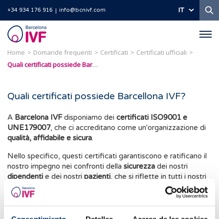
Ri
IT
+34 934 176 916
info@bcnivf.com
Barcelona
IVF
Home
Domande frequenti
Certificati
Certificati ufficiali
Quali certificati possiede Barcellona IVF?
Quali certificati possiede Barcellona IVF?
A
Barcelona IVF
disponiamo dei
certificati ISO9001 e
UNE179007
, che ci accreditano come un'organizzazione di
qualità, affidabile e sicura
.
Nello specifico, questi certificati garantiscono e ratificano il
nostro impegno nei confronti della
sicurezza
dei nostri
dipendenti
e dei nostri
pazienti
, che si riflette in tutti i nostri
protocolli e misure di intervento controllate dal presente
regolamento.