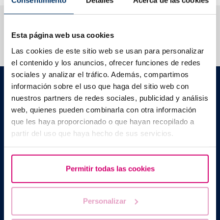
Consentimiento
Detalles
Acerca de las cookies
T’ajudem a resoldre els teus dubtes
Esta página web usa cookies
Las cookies de este sitio web se usan para personalizar
el contenido y los anuncios, ofrecer funciones de redes
sociales y analizar el tráfico. Además, compartimos
Barcelona IVF
información sobre el uso que haga del sitio web con
Edifici Planetarium
nuestros partners de redes sociales, publicidad y análisis
Escoles Pies, 103. 08017 Barcelona, Espanya
web, quienes pueden combinarla con otra información
|
+34 934 176 916
info@bcnivf.com
que les haya proporcionado o que hayan recopilado a
Barcelona IVF és un centre sanitari homologat per la Generalitat de
partir del uso que haya hecho de sus servicios.
Catalunya autoritzat com a Centre de Reproducció Humana
Assistida amb el codi núm. E08050604
Permitir todas las cookies
Personalizar