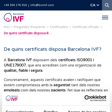
C
CA
+34 934 176 916
info@bcnivf.com
Barcelona
IVF
Inici
Preguntes freqüents
Certificados
Certificats oficials
De quins certificats disposa Barcelona IVF?
De quins certificats disposa Barcelona IVF?
A
Barcelona IVF
disposem dels
certificats ISO9001 i
UNE179007
, que ens acrediten com una organització de
qualitat, fiable i segura.
Concretament, aquests certificats avalen i ratifiquen que
estem compromesos amb la
seguretat
tant dels nostres
empleats
com dels nostres
pacients
, fet que es reflecteix en
tots els nostres protocols i mesures d'actuació auditats per
aquesta normativa.