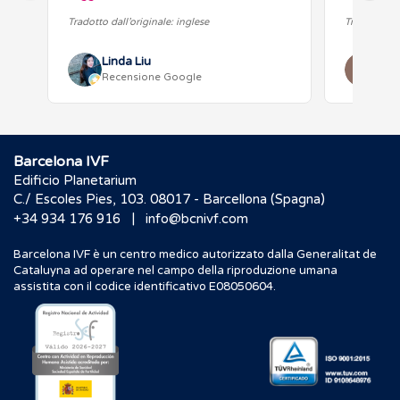
quindi è accogliente per gli…
Dottor Z
Tradotto dall’originale: inglese
Tradotto dal
Linda Liu
Ang
Recensione Google
Rec
Barcelona IVF
Edificio Planetarium
C./ Escoles Pies, 103. 08017 - Barcellona (Spagna)
|
+34 934 176 916
info@bcnivf.com
Barcelona IVF è un centro medico autorizzato dalla Generalitat de
Cataluyna ad operare nel campo della riproduzione umana
assistita con il codice identificativo E08050604.