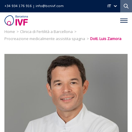
Ri
IT
+34 934 176 916
info@bcnivf.com
Barcelona
IVF
Home
Clinica di Fertilità a Barcellona
Procreazione medicalmente assistita spagna
Dott. Luis Zamora