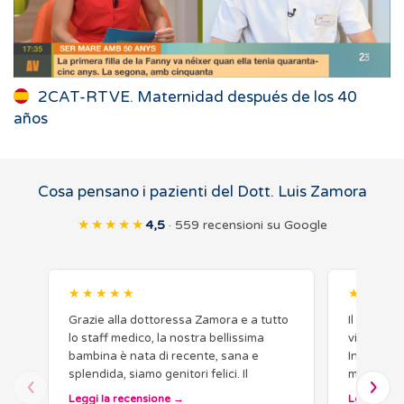
2CAT-RTVE. Maternidad después de los 40
años
Cosa pensano i pazienti del Dott. Luis Zamora
★★★★★
4,5
· 559 recensioni su Google
★★★★★
★★★★
Grazie alla dottoressa Zamora e a tutto
Il nostro 
lo staff medico, la nostra bellissima
vitro è in
bambina è nata di recente, sana e
Inizialmen
splendida, siamo genitori felici. Il
ma ho deci
personale parla per lo più inglese,
fatto la s
Leggi la recensione
Leggi la r