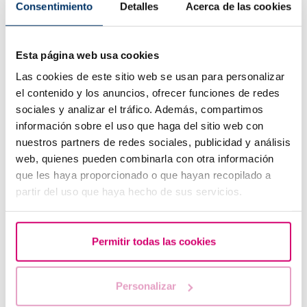
Consentimiento
Detalles
Acerca de las cookies
Ho l'endometriosi, cosa mi può succedere (II)?
Esta página web usa cookies
Las cookies de este sitio web se usan para personalizar
el contenido y los anuncios, ofrecer funciones de redes
sociales y analizar el tráfico. Además, compartimos
información sobre el uso que haga del sitio web con
nuestros partners de redes sociales, publicidad y análisis
web, quienes pueden combinarla con otra información
que les haya proporcionado o que hayan recopilado a
partir del uso que haya hecho de sus servicios.
Prima ecografia dopo una FIV o una donazione di
Permitir todas las cookies
ovuli
Personalizar
Il Dott. Luis Zamora in altri media