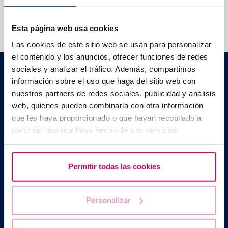
T’ajudem a resoldre els teus dubtes
Esta página web usa cookies
Las cookies de este sitio web se usan para personalizar
el contenido y los anuncios, ofrecer funciones de redes
Barcelona IVF
sociales y analizar el tráfico. Además, compartimos
Edifici Planetarium
información sobre el uso que haga del sitio web con
Escoles Pies, 103. 08017 Barcelona, Espanya
nuestros partners de redes sociales, publicidad y análisis
|
+34 934 176 916
info@bcnivf.com
web, quienes pueden combinarla con otra información
que les haya proporcionado o que hayan recopilado a
Barcelona IVF és un centre sanitari homologat per la Generalitat de
partir del uso que haya hecho de sus servicios.
Catalunya autoritzat com a Centre de Reproducció Humana
Assistida amb el codi núm. E08050604
Permitir todas las cookies
Personalizar