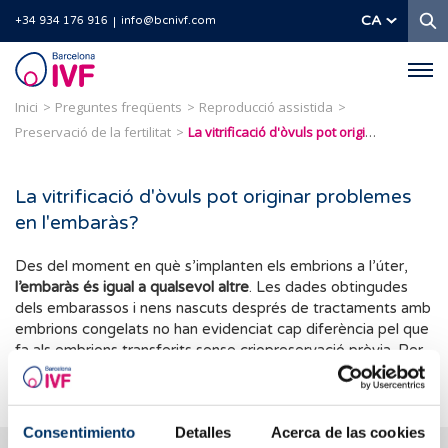
C
CA
+34 934 176 916
info@bcnivf.com
Barcelona
IVF
Inici
Preguntes freqüents
Reproducció assistida
Preservació de la fertilitat
La vitrificació d'òvuls pot originar problemes en l'embaràs?
La vitrificació d'òvuls pot originar problemes
en l'embaràs?
Des del moment en què s’implanten els embrions a l’úter,
l’embaràs és igual a qualsevol altre
. Les dades obtingudes
dels embarassos i nens nascuts després de tractaments amb
embrions congelats no han evidenciat cap diferència pel que
fa als embrions transferits sense criopreservació prèvia. Per
tant, l'evidència científica és totalment tranquil·litzadora.
Consentimiento
Detalles
Acerca de las cookies