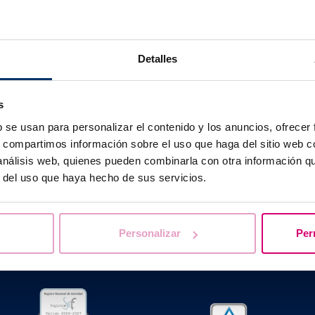
tro
. Los datos obtenidos de los embarazos y niños nacidos
on embriones congelados no han evidenciado diferencia al
embriones transferidos sin criopreservación previa. Por lo ta
fica es totalmente tranquilizadora.
Detalles
s
b se usan para personalizar el contenido y los anuncios, ofrecer
s, compartimos información sobre el uso que haga del sitio web 
Te ayudamos a resolver tus dudas
 análisis web, quienes pueden combinarla con otra información q
r del uso que haya hecho de sus servicios.
Personalizar
Per