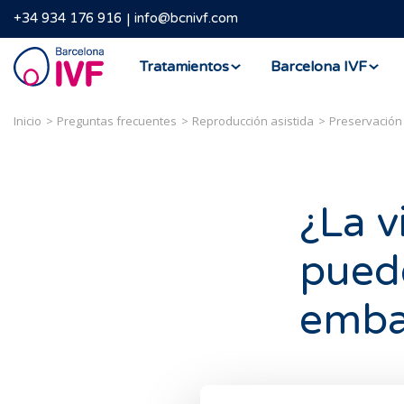
+34 934 176 916
info@bcnivf.com
Barcelona
Tratamientos
Barcelona IVF
IVF
Inicio
Preguntas frecuentes
Reproducción asistida
Preservación 
¿La v
puede
emba
Desde el momen