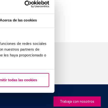
 después de
guna con
nto, la
Acerca de las cookies
 funciones de redes sociales
con nuestros partners de
ue les haya proporcionado o
mitir todas las cookies
Trabaja con nosotros