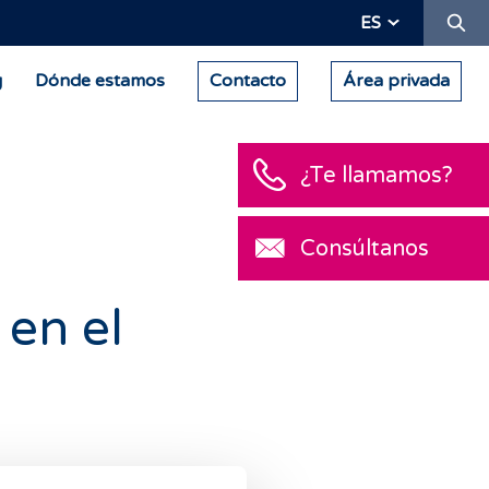
Bu
ES
g
Dónde estamos
Contacto
Área privada
¿Te llamamos?
Consúltanos
 en el
barazo es igual