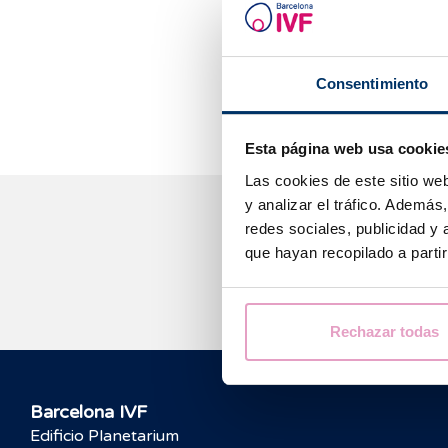
que cualquier o
tratamientos c
respecto a los 
evidencia cientí
Consentimiento
Esta página web usa cookie
Las cookies de este sitio we
y analizar el tráfico. Ademá
redes sociales, publicidad y
que hayan recopilado a parti
Rechazar todas
Barcelona IVF
Edificio Planetarium