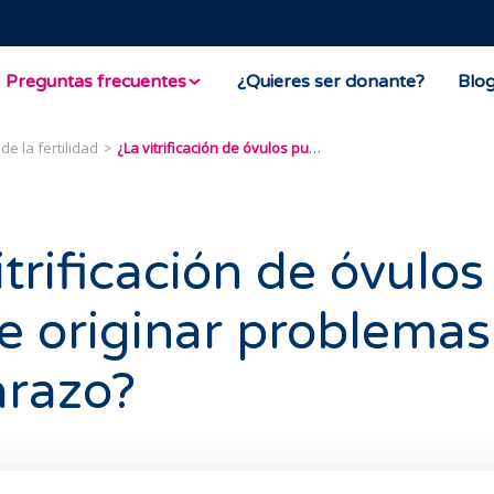
Preguntas frecuentes
¿Quieres ser donante?
Blo
de la fertilidad
¿La vitrificación de óvulos puede originar problemas en el embarazo?
itrificación de óvulos
 originar problemas
razo?
to en el que se implantan los embriones en el útero,
el em