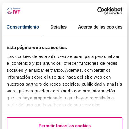
IN Fertile-CAST, the Barcelona IVF Podcast.
[00:00:14.130] - Samanta (Barcelona IVF)
Buongiorno a tutti, ben ritrovati ad un'altra puntata del
Consentimiento
Detalles
Acerca de las cookies
podcast di Barcellona IVF. Io sono Samantha e oggi
Continua a leggere
abbiamo con noi Tania, che ha intrapreso il percorso
della fecondazione in vitro con DGP. Per chi non lo
Esta página web usa cookies
sapesse, la DGP, cioè
Diagnosi Genetica Preimpianto
,
è una tecnica diagnostica che permette di individuare
Las cookies de este sitio web se usan para personalizar
In questo podcast parliamo di…
anomalie genetiche nell'embrione prima del suo
el contenido y los anuncios, ofrecer funciones de redes
trasferimento nell'utero materno.
sociales y analizar el tráfico. Además, compartimos
información sobre el uso que haga del sitio web con
[00:00:38.020] - Samanta (Barcelona IVF)
nuestros partners de redes sociales, publicidad y análisis
A questo punto io passerei la parola a Tania, che
web, quienes pueden combinarla con otra información
ringrazio tantissimo per aver accettato il nostro invito.
que les haya proporcionado o que hayan recopilado a
Ciao Tania!
partir del uso que haya hecho de sus servicios.
[00:00:44.920] - Tania
Ciao Samantha! Ciao a tutti, grazie mille per avermi.
Permitir todas las cookies