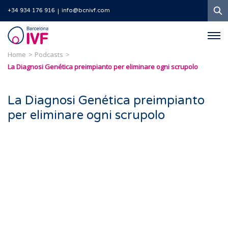
Ri
+34 934 176 916
info@bcnivf.com
Barcelona
IVF
Home
Podcasts
La Diagnosi Genética preimpianto per eliminare ogni scrupolo
La Diagnosi Genética preimpianto
per eliminare ogni scrupolo