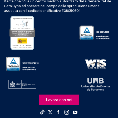
condotta in un ambito che io non conoscevo, di cui
Barcelona IVF è un centro medico autorizzato dalla Generalitat de
Cataluyna ad operare nel campo della riproduzione umana
magari io avevo paura.
assistita con il codice identificativo E08050604.
[00:02:15.380] - Tania
Poi c'è da dire anche che io ho paura dei medicinali,
sono terrorizzata dalle iniezioni... Per cui avevo sentito
dire tutta una serie di cose... Mentre quello che per me
è stato meraviglioso con la clinica IVF è che mi hanno
preso per mano, mi hanno spiegato dettaglio per
dettaglio, passo per passo, quello che io sarei andata a
fare e mi hanno fatto sentire sicura abbastanza per
intraprendere questo cammino.
[00:02:41.510] - Tania
Io sono andata là e gli ho spiegato - perché sono una
persona molto decisa - che io avrei fatto un tentativo.
Quindi volevo minimizzare il più possibile l'impatto che
Lavora con noi
l'IVF avrebbe avuto sul mio corpo, anche se non
sapevo assolutamente che impatto avrebbe avuto. E
Facebook
Instagram
Youtube
TikTok
Twitter
devo dire che in realtà non ha avuto tanto impatto,
perché io avevo paura degli ormoni, le punture...