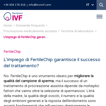
Ri
IT
+34 934 176 916
info@bcnivf.com
Barcelona
IVF
Home
Domande frequenti
Procreazione medicalmente assistita
Tecniche di laboratorio
L’impiego di FertileChip garantisce il successo del trattamento?
FertileChip
L’impiego di FertileChip garantisce il successo
del trattamento?
No. FertileChip è uno strumento ideato per
migliorare la
qualità del campione di sperma
, ma il successo di un
trattamento di procreazione assistita dipende da molteplici
fattori che vanno oltre la selezione di spermatozoi. L’età
della madre, la qualità degli ovociti, il numero e la qualità
degli embrioni generati e la risposta dell’endometrio
sono
aspetti fondamentali che influenzano direttamente le