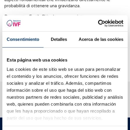
probabilità di ottenere una gravidanza.
Per questo, FertileChip deve essere inteso come
un
complemento nell’ambito di un approccio globale della
fertilità
, volto a ottimizzare una delle fasi del processo. Il suo
impiego può contribuire a migliorare la qualità embrionale,
Consentimiento
Detalles
Acerca de las cookies
soprattutto nei casi con antecedenti di frammentazione
elevata del DNA spermatico, ma non può garantire da solo il
successo del trattamento, che dipenderà sempre dal
complesso dei fattori riproduttivi della coppia o della
Esta página web usa cookies
paziente.
Las cookies de este sitio web se usan para personalizar
el contenido y los anuncios, ofrecer funciones de redes
sociales y analizar el tráfico. Además, compartimos
información sobre el uso que haga del sitio web con
Ti aiutiamo a risolvere i tuoi dubbi
nuestros partners de redes sociales, publicidad y análisis
web, quienes pueden combinarla con otra información
que les haya proporcionado o que hayan recopilado a
partir del uso que haya hecho de sus servicios.
Barcelona IVF