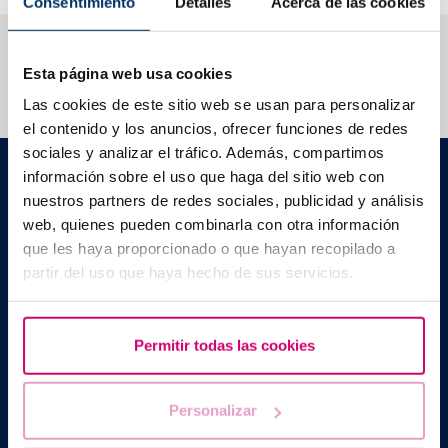
Consentimiento
Detalles
Acerca de las cookies
Ti aiutiamo a risolvere i tuoi dubbi
Esta página web usa cookies
Las cookies de este sitio web se usan para personalizar
el contenido y los anuncios, ofrecer funciones de redes
sociales y analizar el tráfico. Además, compartimos
Barcelona IVF
información sobre el uso que haga del sitio web con
Edificio Planetarium
nuestros partners de redes sociales, publicidad y análisis
C./ Escoles Pies, 103. 08017 - Barcellona (Spagna)
web, quienes pueden combinarla con otra información
|
+34 934 176 916
info@bcnivf.com
que les haya proporcionado o que hayan recopilado a
Barcelona IVF è un centro medico autorizzato dalla Generalitat de
partir del uso que haya hecho de sus servicios.
Cataluyna ad operare nel campo della riproduzione umana
assistita con il codice identificativo E08050604.
Permitir todas las cookies
Personalizar