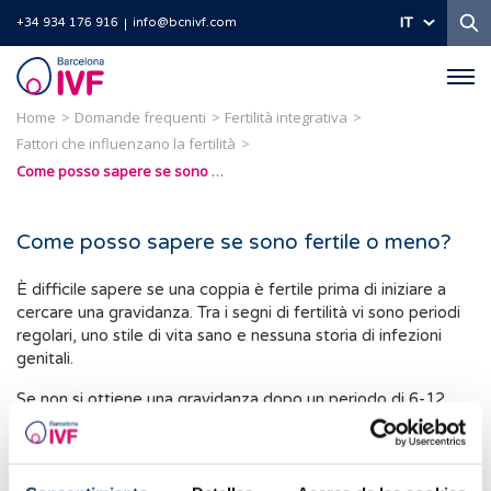
Ri
IT
+34 934 176 916
info@bcnivf.com
Barcelona
IVF
Home
Domande frequenti
Fertilità integrativa
Fattori che influenzano la fertilità
Come posso sapere se sono fertile o meno?
Come posso sapere se sono fertile o meno?
È difficile sapere se una coppia è fertile prima di iniziare a
cercare una gravidanza. Tra i segni di fertilità vi sono periodi
regolari, uno stile di vita sano e nessuna storia di infezioni
genitali.
Se non si ottiene una gravidanza dopo un periodo di 6-12
mesi, è consigliabile rivolgersi a uno specialista per
effettuare uno studio dettagliato.