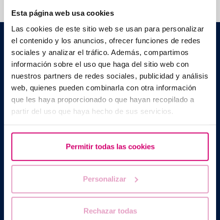
Esta página web usa cookies
Las cookies de este sitio web se usan para personalizar
Barcelona IVF
el contenido y los anuncios, ofrecer funciones de redes
Edificio Planetarium
sociales y analizar el tráfico. Además, compartimos
C./ Escoles Pies, 103. 08017 - Barcellona (Spagna)
información sobre el uso que haga del sitio web con
|
+34 934 176 916
info@bcnivf.com
nuestros partners de redes sociales, publicidad y análisis
web, quienes pueden combinarla con otra información
Barcelona IVF è un centro medico autorizzato dalla Generalitat de
Cataluyna ad operare nel campo della riproduzione umana
que les haya proporcionado o que hayan recopilado a
assistita con il codice identificativo E08050604.
partir del uso que haya hecho de sus servicios.
Permitir todas las cookies
Personalizar
Rechazar todas