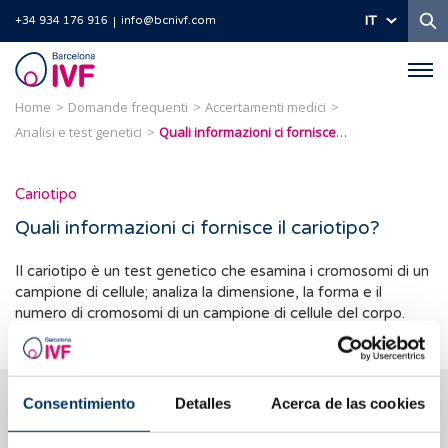
Ri
IT
+34 934 176 916
info@bcnivf.com
Barcelona
IVF
Home
Domande frequenti
Accertamenti medici
Analisi e test genetici
Quali informazioni ci fornisce il cariotipo?
Cariotipo
Quali informazioni ci fornisce il cariotipo?
Il cariotipo è un test genetico che esamina i cromosomi di un
campione di cellule; analiza la dimensione, la forma e il
numero di cromosomi di un campione di cellule del corpo.
Ti aiutiamo a risolvere i tuoi dubbi
Consentimiento
Detalles
Acerca de las cookies