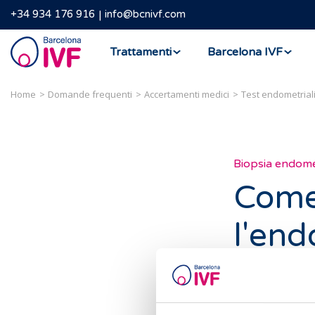
+34 934 176 916
info@bcnivf.com
Barcelona
Trattamenti
Barcelona IVF
IVF
Home
Domande frequenti
Accertamenti medici
Test endometrial
Biopsia endome
Come 
l'end
condi