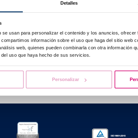
Detalles
n endometrio sano dovrebbe avere uno spessore adeguato, 
ere privo di anomalie o malattie. Si raccomanda sempre il 
ializzato.
s
b se usan para personalizar el contenido y los anuncios, ofrecer
s, compartimos información sobre el uso que haga del sitio web 
 análisis web, quienes pueden combinarla con otra información q
r del uso que haya hecho de sus servicios.
Ti aiutiamo a risolvere i tuoi dubbi
Personalizar
Per