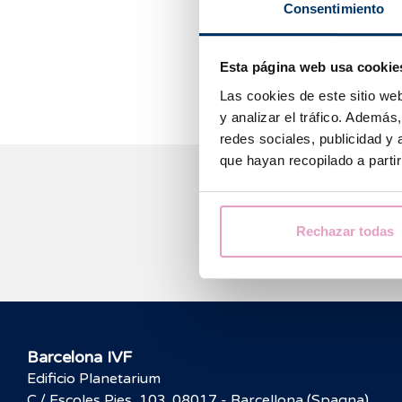
Consentimiento
In generale, u
omogeneo ed ess
ginecologo spec
Esta página web usa cookie
Las cookies de este sitio we
y analizar el tráfico. Ademá
redes sociales, publicidad y
que hayan recopilado a parti
Rechazar todas
Barcelona IVF
Edificio Planetarium
C./ Escoles Pies, 103. 08017 - Barcellona (Spagna)