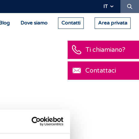
Ric
IT
Blog
Dove siamo
Contatti
Area privata
Ti chiamiano?
Contattaci